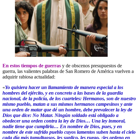
En estos tiempos de guerras
y de obscenos presupuestos de
guerra, las valientes palabras de San Romero de América vuelven a
adquirir rabiosa actualidad:
«
Yo quisiera hacer un llamamiento de manera especial a los
hombres del ejército, y en concreto a las bases de la guardia
nacional, de la policía, de los cuarteles: Hermanos, son de nuestro
mismo pueblo, matan a sus mismos hermanos campesinos y ante
una orden de matar que dé un hombre, debe prevalecer la ley de
Dios que dice: No Matar. Ningún soldado está obligado a
obedecer una orden contra la ley de Dios… Una ley inmoral,
nadie tiene que cumplirla… En nombre de Dios, pues, y en
nombre de este sufrido pueblo cuyos lamentos suben hasta el cielo
cada día más tumultuosos, les suplico, les ruego, ¡les ordeno en