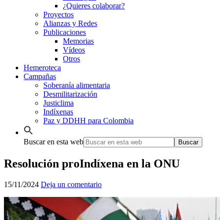
¿Quieres colaborar?
Proyectos
Alianzas y Redes
Publicaciones
Memorias
Vídeos
Otros
Hemeroteca
Campañas
Soberanía alimentaria
Desmilitarización
Justiclima
Indíxenas
Paz y DDHH para Colombia
Buscar en esta web
Resolución proIndíxena en la ONU
15/11/2024
Deja un comentario