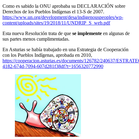
Como es sabido la ONU aprobaba su DECLARACIÓN sobre
Derechos de los Pueblos Indígenas el 13-S de 2007.
https://www.un.org/development/desa/indigenouspeoples/wp-
content/uploads/sites/19/2018/11/UNDRIP_S_web.pdf
Esta nueva Resolución trata de que
se implemente
en algunas de
sus partes menos cumplimentadas.
En Asturias se había trabajado en una Estrategia de Cooperación
con los Pueblos Indígenas, aprobada en 2010,
https://cooperacion.asturias.es/documents/126782/2406
4182-674d-7094-607d281f38df?t=1656320772990