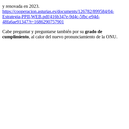
y renovada en 2023.
https://cooperacion.asturias.es/documents/126782/899584/04-
Estrategia-PPII-WEB.pdf/416b347e-9d4c-5fbc-e94d-
48fa6ae91347?t=1686290757901
Cabe preguntar y preguntarse también por su
grado de
cumplimiento
, al calor del nuevo pronunciamiento de la ONU.