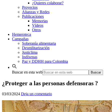
¿Quieres colaborar?
Proyectos
Alianzas y Redes
Publicaciones
Memorias
Vídeos
Otros
Hemeroteca
Campañas
Soberanía alimentaria
Desmilitarización
Justiclima
Indíxenas
Paz y DDHH para Colombia
Buscar en esta web
¿Proteger a las personas defensoras ?
03/03/2024
Deja un comentario