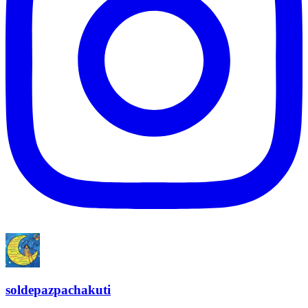
soldepazpachakuti