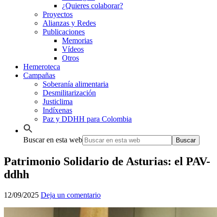
¿Quieres colaborar?
Proyectos
Alianzas y Redes
Publicaciones
Memorias
Vídeos
Otros
Hemeroteca
Campañas
Soberanía alimentaria
Desmilitarización
Justiclima
Indíxenas
Paz y DDHH para Colombia
Buscar en esta web
Patrimonio Solidario de Asturias: el PAV-
ddhh
12/09/2025
Deja un comentario