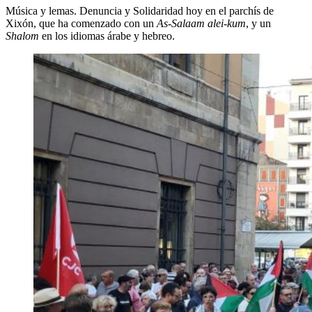
Música y lemas. Denuncia y Solidaridad hoy en el parchís de
Xixón, que ha comenzado con un
As-Salaam alei-kum
, y un
Shalom
en los idiomas árabe y hebreo.