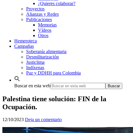
¿Quieres colaborar?
Proyectos
Alianzas y Redes
Publicaciones
Memorias
Vídeos
Otros
Hemeroteca
Campañas
Soberanía alimentaria
Desmilitarización
Justiclima
Indíxenas
Paz y DDHH para Colombia
Buscar en esta web
Palestina tiene solución: FIN de la
Ocupación.
12/10/2023
Deja un comentario