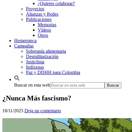
¿Quieres colaborar?
Proyectos
Alianzas y Redes
Publicaciones
Memorias
Vídeos
Otros
Hemeroteca
Campañas
Soberanía alimentaria
Desmilitarización
Justiclima
Indíxenas
Paz y DDHH para Colombia
Buscar en esta web
¿Nunca Más fascismo?
18/11/2025
Deja un comentario