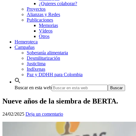
¿Quieres colaborar?
Proyectos
Alianzas y Redes
Publicaciones
Memorias
Vídeos
Otros
Hemeroteca
Campañas
Soberanía alimentaria
Desmilitarización
Justiclima
Indíxenas
Paz y DDHH para Colombia
Buscar en esta web
Nueve años de la siembra de BERTA.
24/02/2025
Deja un comentario