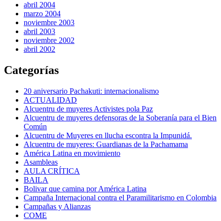
abril 2004
marzo 2004
noviembre 2003
abril 2003
noviembre 2002
abril 2002
Categorías
20 aniversario Pachakuti: internacionalismo
ACTUALIDAD
Alcuentru de muyeres Activistes pola Paz
Alcuentru de muyeres defensoras de la Soberanía para el Bien
Común
Alcuentru de Muyeres en llucha escontra la Impunidá.
Alcuentru de muyeres: Guardianas de la Pachamama
América Latina en movimiento
Asambleas
AULA CRÍTICA
BAILA
Bolivar que camina por América Latina
Campaña Internacional contra el Paramilitarismo en Colombia
Campañas y Alianzas
COME