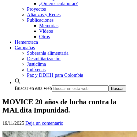
¿Quieres colaborar?
Proyectos
Alianzas y Redes
Publicaciones
Memorias
Vídeos
Otros
Hemeroteca
Campañas
Soberanía alimentaria
Desmilitarización
Justiclima
Indíxenas
Paz y DDHH para Colombia
Buscar en esta web
MOVICE 20 años de lucha contra la
MALdita Impunidad.
19/11/2025
Deja un comentario