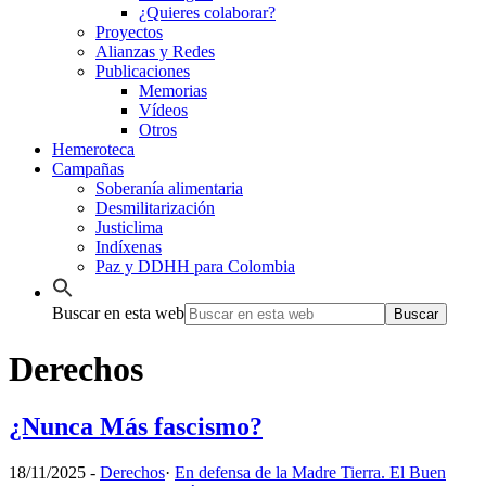
¿Quieres colaborar?
Proyectos
Alianzas y Redes
Publicaciones
Memorias
Vídeos
Otros
Hemeroteca
Campañas
Soberanía alimentaria
Desmilitarización
Justiclima
Indíxenas
Paz y DDHH para Colombia
Buscar en esta web
Derechos
¿Nunca Más fascismo?
18/11/2025
-
Derechos
·
En defensa de la Madre Tierra. El Buen