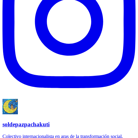
soldepazpachakuti
Colectivo internacionalista en aras de la transformación social.