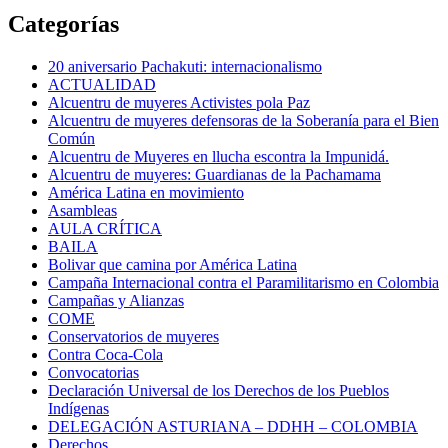
Categorías
20 aniversario Pachakuti: internacionalismo
ACTUALIDAD
Alcuentru de muyeres Activistes pola Paz
Alcuentru de muyeres defensoras de la Soberanía para el Bien
Común
Alcuentru de Muyeres en llucha escontra la Impunidá.
Alcuentru de muyeres: Guardianas de la Pachamama
América Latina en movimiento
Asambleas
AULA CRÍTICA
BAILA
Bolivar que camina por América Latina
Campaña Internacional contra el Paramilitarismo en Colombia
Campañas y Alianzas
COME
Conservatorios de muyeres
Contra Coca-Cola
Convocatorias
Declaración Universal de los Derechos de los Pueblos
Indígenas
DELEGACIÓN ASTURIANA – DDHH – COLOMBIA
Derechos