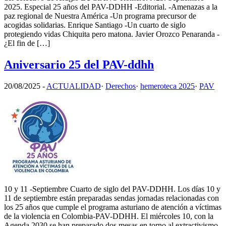
2025. Especial 25 años del PAV-DDHH -Editorial. -Amenazas a la
paz regional de Nuestra América -Un programa precursor de
acogidas solidarias. Enrique Santiago -Un cuarto de siglo
protegiendo vidas Chiquita pero matona. Javier Orozco Penaranda -
¿El fin de […]
Aniversario 25 del PAV-ddhh
20/08/2025
-
ACTUALIDAD
·
Derechos
·
hemeroteca 2025
·
PAV
10 y 11 -Septiembre Cuarto de siglo del PAV-DDHH. Los días 10 y
11 de septiembre están preparadas sendas jornadas relacionadas con
los 25 años que cumple el programa asturiano de atención a víctimas
de la violencia en Colombia-PAV-DDHH. El miércoles 10, con la
Agenda 2030 se han preparado dos mesas en torno al extractivismo,