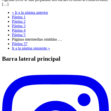
[…]
«
Ir a la
página anterior
Página
1
Página
2
Página
3
Página
4
Página
5
Páginas intermedias omitidas
…
Página
37
Ir a la
página siguiente »
Barra lateral principal