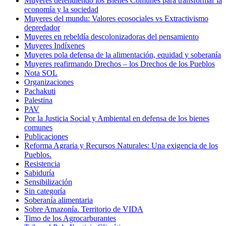
Muyeres defendiendo los Bienes Comunes para transformar la
economía y la sociedad
Muyeres del mundu: Valores ecosociales vs Extractivismo
depredador
Muyeres en rebeldía descolonizadoras del pensamiento
Muyeres Indíxenes
Muyeres pola defensa de la alimentación, equidad y soberanía
Muyeres reafirmando Drechos – los Drechos de los Pueblos
Nota SOL
Organizaciones
Pachakuti
Palestina
PAV
Por la Justicia Social y Ambiental en defensa de los bienes
comunes
Publicaciones
Reforma Agraria y Recursos Naturales: Una exigencia de los
Pueblos.
Resistencia
Sabiduría
Sensibilización
Sin categoría
Soberanía alimentaria
Sobre Amazonía. Territorio de VIDA
Timo de los Agrocarburantes