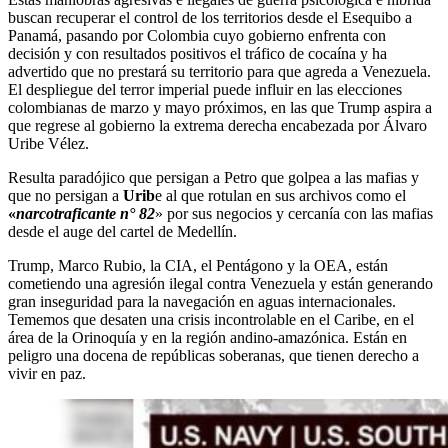
buscan recuperar el control de los territorios desde el Esequibo a
Panamá, pasando por Colombia cuyo gobierno enfrenta con
decisión y con resultados positivos el tráfico de cocaína y ha
advertido que no prestará su territorio para que agreda a Venezuela.
El despliegue del terror imperial puede influir en las elecciones
colombianas de marzo y mayo próximos, en las que Trump aspira a
que regrese al gobierno la extrema derecha encabezada por Álvaro
Uribe Vélez.
Resulta paradójico que persigan a Petro que golpea a las mafias y
que no persigan a
Urib
e al que rotulan en sus archivos como el
«
narcotraficante n° 82
» por sus negocios y cercanía con las mafias
desde el auge del cartel de Medellín.
Trump, Marco Rubio, la CIA, el Pentágono y la OEA, están
cometiendo una agresión ilegal contra Venezuela y están generando
gran inseguridad para la navegación en aguas internacionales.
Tememos que desaten una crisis incontrolable en el Caribe, en el
área de la Orinoquía y en la región andino-amazónica. Están en
peligro una docena de repúblicas soberanas, que tienen derecho a
vivir en paz.