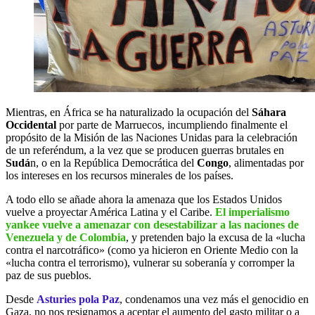
Mientras, en África se ha naturalizado la ocupación del
Sáhara
Occidental
por parte de Marruecos, incumpliendo finalmente el
propósito de la Misión de las Naciones Unidas para la celebración
de un referéndum, a la vez que se producen guerras brutales en
Sudá
n, o en la República Democrática del
Congo
, alimentadas por
los intereses en los recursos minerales de los países.
A todo ello se añade ahora la amenaza que los Estados Unidos
vuelve a proyectar América Latina y el Caribe.
El imperialismo
yankee vuelve a amenazar con desestabilizar a las naciones de
Venezuela y de Colombia
, y pretenden bajo la excusa de la «lucha
contra el narcotráfico» (como ya hicieron en Oriente Medio con la
«lucha contra el terrorismo), vulnerar su soberanía y corromper la
paz de sus pueblos.
Desde
Asturies pola Paz
, condenamos una vez más el genocidio en
Gaza, no nos resignamos a aceptar el aumento del gasto militar o a