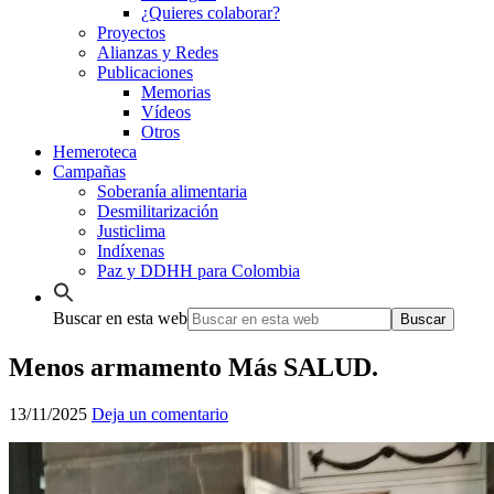
¿Quieres colaborar?
Proyectos
Alianzas y Redes
Publicaciones
Memorias
Vídeos
Otros
Hemeroteca
Campañas
Soberanía alimentaria
Desmilitarización
Justiclima
Indíxenas
Paz y DDHH para Colombia
Buscar en esta web
Menos armamento Más SALUD.
13/11/2025
Deja un comentario