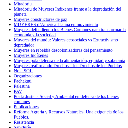
Miradoriu
Miradoriu de Muyeres Indíxenes frente a la depredación del
planeta
Muyeres constructores de paz
MUYERES d’América Llatina en movimientu
Muyeres defendiendo los Bienes Comunes para transformar la
economía y la sociedad
Muyeres del mundu: Valores ecosociales vs Extractivismo
depredador
Muyeres en rebeldía descolonizadoras del pensamiento
Muyeres Indíxenes
Muyeres pola defensa de la alimentación, equidad y soberanía
Muyeres reafirmando Drechos – los Drechos de los Pueblos
Nota SOL
Organizaciones
Pachakuti
Palestina
PAV
Por la Justicia Social y Ambiental en defensa de los bienes
comunes
Publicaciones
Reforma Agraria y Recursos Naturales: Una exigencia de los
Pueblos.
Resistencia
Sabiduría