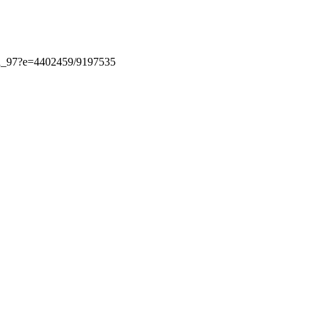
ena_97?e=4402459/9197535