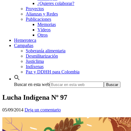
¿Quieres colaborar?
Proyectos
Alianzas y Redes
Publicaciones
Memorias
Vídeos
Otros
Hemeroteca
Campañas
Soberanía alimentaria
Desmilitarización
Justiclima
Indíxenas
Paz y DDHH para Colombia
Buscar en esta web
Lucha Indígena Nº 97
05/09/2014
Deja un comentario