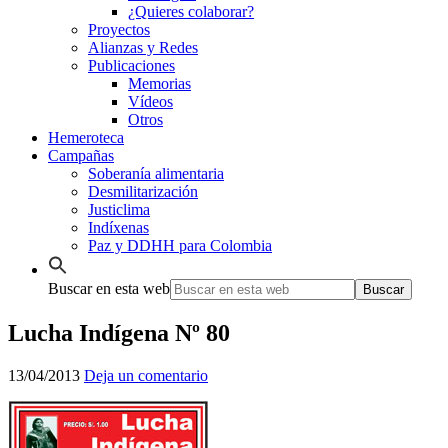
¿Quieres colaborar?
Proyectos
Alianzas y Redes
Publicaciones
Memorias
Vídeos
Otros
Hemeroteca
Campañas
Soberanía alimentaria
Desmilitarización
Justiclima
Indíxenas
Paz y DDHH para Colombia
Buscar en esta web
Lucha Indígena Nº 80
13/04/2013
Deja un comentario