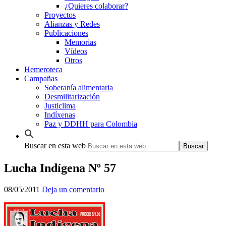
¿Quieres colaborar?
Proyectos
Alianzas y Redes
Publicaciones
Memorias
Vídeos
Otros
Hemeroteca
Campañas
Soberanía alimentaria
Desmilitarización
Justiclima
Indíxenas
Paz y DDHH para Colombia
Buscar en esta web
Lucha Indígena Nº 57
08/05/2011
Deja un comentario