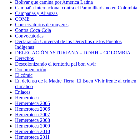
Bolivar que camina por América Latina
Campaña Internacional contra el Paramilitarismo en Colombia
Campañas y Alianzas
COME
Conservatorios de muyeres
Contra Coca-Cola
Convocatorias
Declaración Universal de los Derechos de los Pueblos
Indígenas
DELEGACIÓN ASTURIANA – DDHH – COLOMBIA
Derechos
Descolonizando el territoriu pal bon vivir
Documentación
El cómic
En defensa de la Madre Tierra. El Buen Vivir frente al crimen
climático
Enlaces
Hemeroteca
Hemeroteca 2005
Hemeroteca 2006
Hemeroteca 2007
Hemeroteca 2008
Hemeroteca 2009
Hemeroteca 2010
Hemeroteca 2011