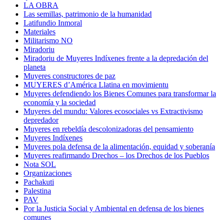
LA OBRA
Las semillas, patrimonio de la humanidad
Latifundio Inmoral
Materiales
Militarismo NO
Miradoriu
Miradoriu de Muyeres Indíxenes frente a la depredación del
planeta
Muyeres constructores de paz
MUYERES d’América Llatina en movimientu
Muyeres defendiendo los Bienes Comunes para transformar la
economía y la sociedad
Muyeres del mundu: Valores ecosociales vs Extractivismo
depredador
Muyeres en rebeldía descolonizadoras del pensamiento
Muyeres Indíxenes
Muyeres pola defensa de la alimentación, equidad y soberanía
Muyeres reafirmando Drechos – los Drechos de los Pueblos
Nota SOL
Organizaciones
Pachakuti
Palestina
PAV
Por la Justicia Social y Ambiental en defensa de los bienes
comunes