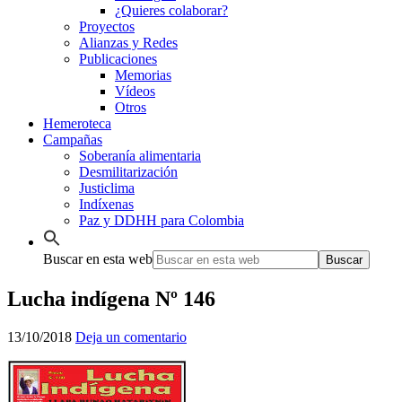
¿Quieres colaborar?
Proyectos
Alianzas y Redes
Publicaciones
Memorias
Vídeos
Otros
Hemeroteca
Campañas
Soberanía alimentaria
Desmilitarización
Justiclima
Indíxenas
Paz y DDHH para Colombia
Buscar en esta web
Lucha indígena Nº 146
13/10/2018
Deja un comentario