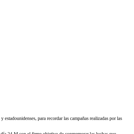
y estadounidenses, para recordar las campañas realizadas por las
día 24-M con el firme objetivo de conmemorar las luchas que