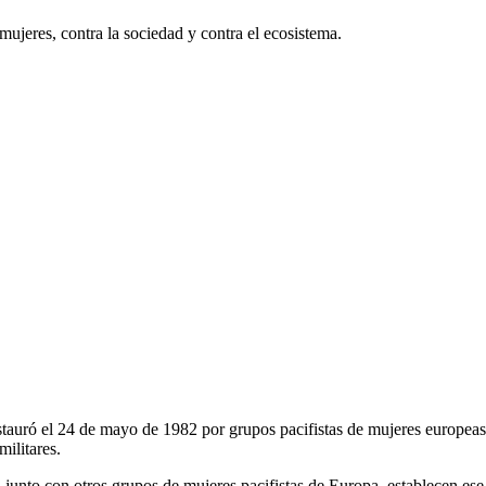
mujeres, contra la sociedad y contra el ecosistema.
stauró el 24 de mayo de 1982 por grupos pacifistas de mujeres europeas 
militares.
o con otros grupos de mujeres pacifistas de Europa, establecen ese 