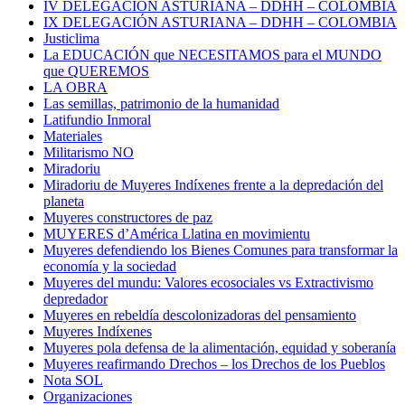
IV DELEGACIÓN ASTURIANA – DDHH – COLOMBIA
IX DELEGACIÓN ASTURIANA – DDHH – COLOMBIA
Justiclima
La EDUCACIÓN que NECESITAMOS para el MUNDO
que QUEREMOS
LA OBRA
Las semillas, patrimonio de la humanidad
Latifundio Inmoral
Materiales
Militarismo NO
Miradoriu
Miradoriu de Muyeres Indíxenes frente a la depredación del
planeta
Muyeres constructores de paz
MUYERES d’América Llatina en movimientu
Muyeres defendiendo los Bienes Comunes para transformar la
economía y la sociedad
Muyeres del mundu: Valores ecosociales vs Extractivismo
depredador
Muyeres en rebeldía descolonizadoras del pensamiento
Muyeres Indíxenes
Muyeres pola defensa de la alimentación, equidad y soberanía
Muyeres reafirmando Drechos – los Drechos de los Pueblos
Nota SOL
Organizaciones