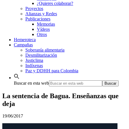
¿Quieres colaborar?
Proyectos
Alianzas y Redes
Publicaciones
Memorias
Vídeos
Otros
Hemeroteca
Campañas
Soberanía alimentaria
Desmilitarización
Justiclima
Indíxenas
Paz y DDHH para Colombia
Buscar en esta web
La sentencia de Bagua. Enseñanzas que
deja
19/06/2017