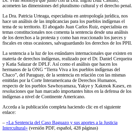
Dr. Yvan Montoya que junto con la Dra. Ingrid Diaz Castillo,
acometen las dimensiones del pluralismo cultural y el derecho penal.
La Dra. Patricia Urteaga, especialista en antropología jurídica, nos
hace un análisis de las implicancias para los pueblos indígenas el
tema de su territorio. El abogado Juan Carlos Ruiz, especialista en
temas constitucionales nos comenta la sentencia desde una análisis
de los derechos a la protesta y como han reaccionado los jueces y
fiscales en otras ocasiones, salvaguardando los derechos de los PPII.
La sentencia a la luz de los estándares internacionales que existen en
materia de derechos indígenas, realizado por el Dr. Daniel Cerqueira
y Katia Salazar de DPLF. Así como el análisis que hacen los
hermanos de la ONG “Tierra Viva a los pueblos indígenas del
Chaco”, del Paraguay, de la sentencia en relación con las mismas
emitidas por la Corte Interamericana de Derechos Humanos,
respecto de los pueblos Sawhoyamaxa, Yakye y Xakmok Kasex, en
resoluciones que han marcado importantes hitos en la defensa de los
indígenas a nivel de Continente Americano.
Acceda a la publicación completa haciendo clic en el siguiente
enlace:
–
«La Sentencia del Caso Baguazo y sus aportes a la Justicia
Intercultural»
(versión PDF, español, 428 páginas)