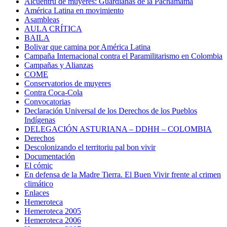
Alcuentru de muyeres: Guardianas de la Pachamama
América Latina en movimiento
Asambleas
AULA CRÍTICA
BAILA
Bolivar que camina por América Latina
Campaña Internacional contra el Paramilitarismo en Colombia
Campañas y Alianzas
COME
Conservatorios de muyeres
Contra Coca-Cola
Convocatorias
Declaración Universal de los Derechos de los Pueblos
Indígenas
DELEGACIÓN ASTURIANA – DDHH – COLOMBIA
Derechos
Descolonizando el territoriu pal bon vivir
Documentación
El cómic
En defensa de la Madre Tierra. El Buen Vivir frente al crimen
climático
Enlaces
Hemeroteca
Hemeroteca 2005
Hemeroteca 2006