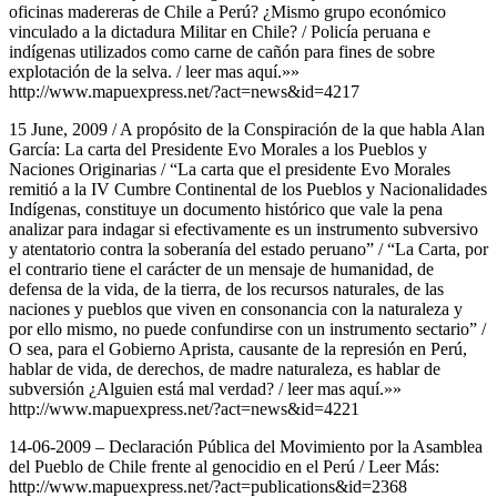
oficinas madereras de Chile a Perú? ¿Mismo grupo económico
vinculado a la dictadura Militar en Chile? / Policía peruana e
indígenas utilizados como carne de cañón para fines de sobre
explotación de la selva. / leer mas aquí.»»
http://www.mapuexpress.net/?act=news&id=4217
15 June, 2009 / A propósito de la Conspiración de la que habla Alan
García: La carta del Presidente Evo Morales a los Pueblos y
Naciones Originarias / “La carta que el presidente Evo Morales
remitió a la IV Cumbre Continental de los Pueblos y Nacionalidades
Indígenas, constituye un documento histórico que vale la pena
analizar para indagar si efectivamente es un instrumento subversivo
y atentatorio contra la soberanía del estado peruano” / “La Carta, por
el contrario tiene el carácter de un mensaje de humanidad, de
defensa de la vida, de la tierra, de los recursos naturales, de las
naciones y pueblos que viven en consonancia con la naturaleza y
por ello mismo, no puede confundirse con un instrumento sectario” /
O sea, para el Gobierno Aprista, causante de la represión en Perú,
hablar de vida, de derechos, de madre naturaleza, es hablar de
subversión ¿Alguien está mal verdad? / leer mas aquí.»»
http://www.mapuexpress.net/?act=news&id=4221
14-06-2009 – Declaración Pública del Movimiento por la Asamblea
del Pueblo de Chile frente al genocidio en el Perú / Leer Más:
http://www.mapuexpress.net/?act=publications&id=2368