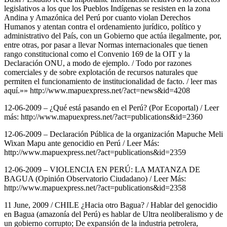
legislativos a los que los Pueblos Indígenas se resisten en la zona
Andina y Amazónica del Perú por cuanto violan Derechos
Humanos y atentan contra el ordenamiento jurídico, político y
administrativo del País, con un Gobierno que actúa ilegalmente, por,
entre otras, por pasar a llevar Normas internacionales que tienen
rango constitucional como el Convenio 169 de la OIT y la
Declaración ONU, a modo de ejemplo. / Todo por razones
comerciales y de sobre explotación de recursos naturales que
permiten el funcionamiento de institucionalidad de facto. / leer mas
aquí.»» http://www.mapuexpress.net/?act=news&id=4208
12-06-2009 – ¿Qué está pasando en el Perú? (Por Ecoportal) / Leer
más: http://www.mapuexpress.net/?act=publications&id=2360
12-06-2009 – Declaración Pública de la organización Mapuche Meli
Wixan Mapu ante genocidio en Perú / Leer Más:
http://www.mapuexpress.net/?act=publications&id=2359
12-06-2009 – VIOLENCIA EN PERÚ: LA MATANZA DE
BAGUA (Opinión Observatorio Ciudadano) / Leer Más:
http://www.mapuexpress.net/?act=publications&id=2358
11 June, 2009 / CHILE ¿Hacia otro Bagua? / Hablar del genocidio
en Bagua (amazonía del Perú) es hablar de Ultra neoliberalismo y de
un gobierno corrupto; De expansión de la industria petrolera,