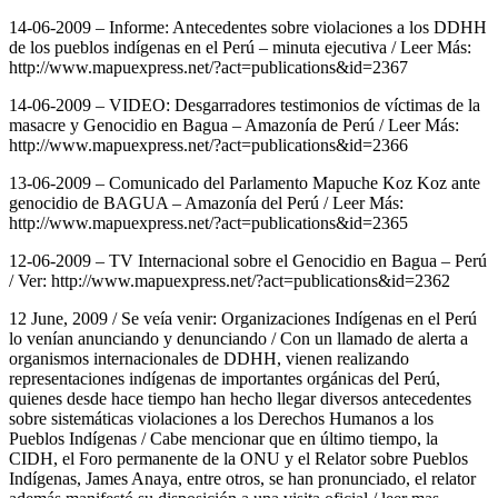
14-06-2009 – Informe: Antecedentes sobre violaciones a los DDHH
de los pueblos indígenas en el Perú – minuta ejecutiva / Leer Más:
http://www.mapuexpress.net/?act=publications&id=2367
14-06-2009 – VIDEO: Desgarradores testimonios de víctimas de la
masacre y Genocidio en Bagua – Amazonía de Perú / Leer Más:
http://www.mapuexpress.net/?act=publications&id=2366
13-06-2009 – Comunicado del Parlamento Mapuche Koz Koz ante
genocidio de BAGUA – Amazonía del Perú / Leer Más:
http://www.mapuexpress.net/?act=publications&id=2365
12-06-2009 – TV Internacional sobre el Genocidio en Bagua – Perú
/ Ver: http://www.mapuexpress.net/?act=publications&id=2362
12 June, 2009 / Se veía venir: Organizaciones Indígenas en el Perú
lo venían anunciando y denunciando / Con un llamado de alerta a
organismos internacionales de DDHH, vienen realizando
representaciones indígenas de importantes orgánicas del Perú,
quienes desde hace tiempo han hecho llegar diversos antecedentes
sobre sistemáticas violaciones a los Derechos Humanos a los
Pueblos Indígenas / Cabe mencionar que en último tiempo, la
CIDH, el Foro permanente de la ONU y el Relator sobre Pueblos
Indígenas, James Anaya, entre otros, se han pronunciado, el relator