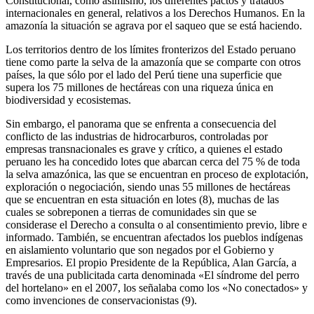
Constitucional, como asimismo, los diferentes pactos y tratados
internacionales en general, relativos a los Derechos Humanos. En la
amazonía la situación se agrava por el saqueo que se está haciendo.
Los territorios dentro de los límites fronterizos del Estado peruano
tiene como parte la selva de la amazonía que se comparte con otros
países, la que sólo por el lado del Perú tiene una superficie que
supera los 75 millones de hectáreas con una riqueza única en
biodiversidad y ecosistemas.
Sin embargo, el panorama que se enfrenta a consecuencia del
conflicto de las industrias de hidrocarburos, controladas por
empresas transnacionales es grave y crítico, a quienes el estado
peruano les ha concedido lotes que abarcan cerca del 75 % de toda
la selva amazónica, las que se encuentran en proceso de explotación,
exploración o negociación, siendo unas 55 millones de hectáreas
que se encuentran en esta situación en lotes (8), muchas de las
cuales se sobreponen a tierras de comunidades sin que se
considerase el Derecho a consulta o al consentimiento previo, libre e
informado. También, se encuentran afectados los pueblos indígenas
en aislamiento voluntario que son negados por el Gobierno y
Empresarios. El propio Presidente de la República, Alan García, a
través de una publicitada carta denominada «El síndrome del perro
del hortelano» en el 2007, los señalaba como los «No conectados» y
como invenciones de conservacionistas (9).