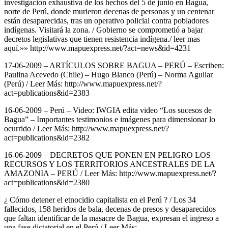
investigación exhaustiva de los hechos del 5 de junio en Bagua,
norte de Perú, donde murieron decenas de personas y un centenar
están desaparecidas, tras un operativo policial contra pobladores
indígenas. Visitará la zona. / Gobierno se comprometió a bajar
decretos legislativas que tienen resistencia indígena./ leer mas
aquí.»» http://www.mapuexpress.net/?act=news&id=4231
17-06-2009 – ARTÍCULOS SOBRE BAGUA – PERÚ – Escriben:
Paulina Acevedo (Chile) – Hugo Blanco (Perú) – Norma Aguilar
(Perú) / Leer Más: http://www.mapuexpress.net/?
act=publications&id=2383
16-06-2009 – Perú – Video: IWGIA edita video “Los sucesos de
Bagua” – Importantes testimonios e imágenes para dimensionar lo
ocurrido / Leer Más: http://www.mapuexpress.net/?
act=publications&id=2382
16-06-2009 – DECRETOS QUE PONEN EN PELIGRO LOS
RECURSOS Y LOS TERRITORIOS ANCESTRALES DE LA
AMAZONIA – PERÚ / Leer Más: http://www.mapuexpress.net/?
act=publications&id=2380
¿ Cómo detener el etnocidio capitalista en el Perú ? / Los 34
fallecidos, 158 heridos de bala, decenas de presos y desaparecidos
que faltan identificar de la masacre de Bagua, expresan el ingreso a
una fase dictatorial en el Perú / Leer Más: