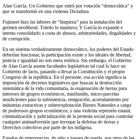
Alan García. Un Gobierno que entró por votación “democrática” y
que se transformó en una violenta Dictadura
Fujimori hizo las labores de “limpieza” para la instalación del
germen neoliberal. Toledo lo mantuvo; Y García lo expande e
intenta consolidarlo a costa de abusos, arbitrariedades, ilegalidades y
de corrupción.
En un sistema verdaderamente democrático, los poderes del Estado
deberían funcionar, la participación existe y los ideales de libertad,
justicia e igualdad no son mera retórica. Sin embargo, el Gobierno
de Alan García asume facultades legislativas tal cual lo hace un
Gobierno de facto, pasando a llevar la Constitución y el propio
Congreso de la república. En el presente, esa acción significa la
imposición de decretos legislativos que buscan la destrucción
sistemática de la vida comunitaria, la enajenación de tierras para
intereses de grupos económicos, minifundio, micro-parcelas
insuficientes para la subsistencia, emigración, acorralamiento por
industrias extractivas y sobreexplotación Bienes Naturales a cargo
de poderosos grupos económicos; y una violenta represión estatal,
criminalización y judicialización de la protesta social para controlar
cualquier animadversión que invoque la defensa de tierras y
Derechos colectivos por parte de los indígena.
Estados de emergencias, de sitio y toques de queda, son otras de las