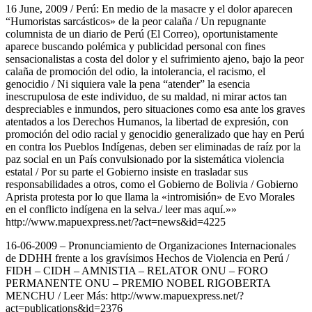
16 June, 2009 / Perú: En medio de la masacre y el dolor aparecen
“Humoristas sarcásticos» de la peor calaña / Un repugnante
columnista de un diario de Perú (El Correo), oportunistamente
aparece buscando polémica y publicidad personal con fines
sensacionalistas a costa del dolor y el sufrimiento ajeno, bajo la peor
calaña de promoción del odio, la intolerancia, el racismo, el
genocidio / Ni siquiera vale la pena “atender” la esencia
inescrupulosa de este individuo, de su maldad, ni mirar actos tan
despreciables e inmundos, pero situaciones como esa ante los graves
atentados a los Derechos Humanos, la libertad de expresión, con
promoción del odio racial y genocidio generalizado que hay en Perú
en contra los Pueblos Indígenas, deben ser eliminadas de raíz por la
paz social en un País convulsionado por la sistemática violencia
estatal / Por su parte el Gobierno insiste en trasladar sus
responsabilidades a otros, como el Gobierno de Bolivia / Gobierno
Aprista protesta por lo que llama la «intromisión» de Evo Morales
en el conflicto indígena en la selva./ leer mas aquí.»»
http://www.mapuexpress.net/?act=news&id=4225
16-06-2009 – Pronunciamiento de Organizaciones Internacionales
de DDHH frente a los gravísimos Hechos de Violencia en Perú /
FIDH – CIDH – AMNISTIA – RELATOR ONU – FORO
PERMANENTE ONU – PREMIO NOBEL RIGOBERTA
MENCHU / Leer Más: http://www.mapuexpress.net/?
act=publications&id=2376