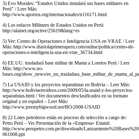
3) Evo Morales: “Estados Unidos instalará sus bases militares en
Perú” / Leer Más:
http://www.aporrea.org/internacionales/n116171.html
4) Los enlaces Militares de Estados Unidos en Perú:
http://alainet.org/active/25619&lang=es
5) Ver: Centro de Operaciones e Inteligencia USA en VRAE / Leer
Más: http://www.diariolaprimeraperu.com/online/politica/centro-de-
operaciones-e-inteligencia-usa-en-vrae_36734.html
6) EE.UU. trasladará base militar de Manta a Loretos Perú / Leer
Más: http://www.no-
bases.org/show_news/ee_uu_trasladara_base_militar_de_manta_al_p
7) La USAID y los proyectos separatistas en Bolivia – Leer Más:
http://www.boliviaenvideos.com/2009/05/la-usaid-y-los-proyectos-
separatistas.html / Ver documentos desclasificados en su formato
original y en español – Leer Más:
http://www.jeremybigwood.net/BO/2008-USAID
8) 22 Lotes petroleros están en proceso de selección a cargo de:
Petro Perú – Ver Presentación de la «Empresa» Estatal:
http://www.perupetro.com.pe/downloads/Lanzamiento%20Bases%
061008.ppt