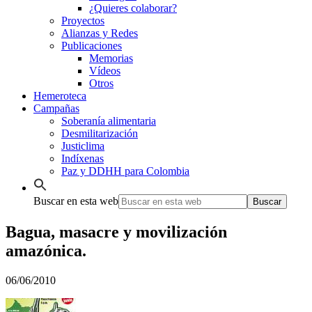
¿Quieres colaborar?
Proyectos
Alianzas y Redes
Publicaciones
Memorias
Vídeos
Otros
Hemeroteca
Campañas
Soberanía alimentaria
Desmilitarización
Justiclima
Indíxenas
Paz y DDHH para Colombia
Buscar en esta web
Bagua, masacre y movilización
amazónica.
06/06/2010