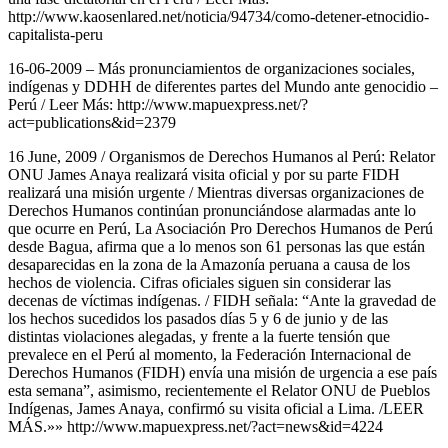
http://www.kaosenlared.net/noticia/94734/como-detener-etnocidio-
capitalista-peru
16-06-2009 – Más pronunciamientos de organizaciones sociales,
indígenas y DDHH de diferentes partes del Mundo ante genocidio –
Perú / Leer Más: http://www.mapuexpress.net/?
act=publications&id=2379
16 June, 2009 / Organismos de Derechos Humanos al Perú: Relator
ONU James Anaya realizará visita oficial y por su parte FIDH
realizará una misión urgente / Mientras diversas organizaciones de
Derechos Humanos continúan pronunciándose alarmadas ante lo
que ocurre en Perú, La Asociación Pro Derechos Humanos de Perú
desde Bagua, afirma que a lo menos son 61 personas las que están
desaparecidas en la zona de la Amazonía peruana a causa de los
hechos de violencia. Cifras oficiales siguen sin considerar las
decenas de víctimas indígenas. / FIDH señala: “Ante la gravedad de
los hechos sucedidos los pasados días 5 y 6 de junio y de las
distintas violaciones alegadas, y frente a la fuerte tensión que
prevalece en el Perú al momento, la Federación Internacional de
Derechos Humanos (FIDH) envía una misión de urgencia a ese país
esta semana”, asimismo, recientemente el Relator ONU de Pueblos
Indígenas, James Anaya, confirmó su visita oficial a Lima. /LEER
MÁS.»» http://www.mapuexpress.net/?act=news&id=4224