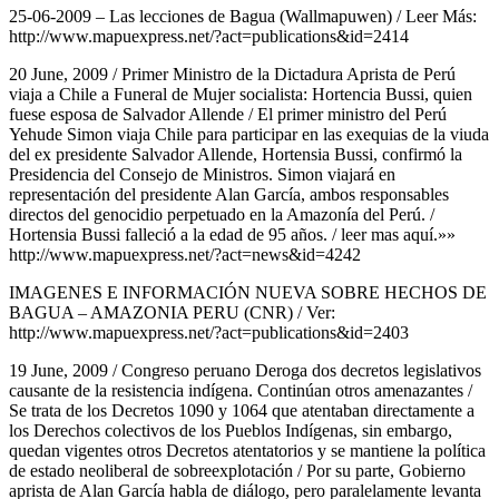
25-06-2009 – Las lecciones de Bagua (Wallmapuwen) / Leer Más:
http://www.mapuexpress.net/?act=publications&id=2414
20 June, 2009 / Primer Ministro de la Dictadura Aprista de Perú
viaja a Chile a Funeral de Mujer socialista: Hortencia Bussi, quien
fuese esposa de Salvador Allende / El primer ministro del Perú
Yehude Simon viaja Chile para participar en las exequias de la viuda
del ex presidente Salvador Allende, Hortensia Bussi, confirmó la
Presidencia del Consejo de Ministros. Simon viajará en
representación del presidente Alan García, ambos responsables
directos del genocidio perpetuado en la Amazonía del Perú. /
Hortensia Bussi falleció a la edad de 95 años. / leer mas aquí.»»
http://www.mapuexpress.net/?act=news&id=4242
IMAGENES E INFORMACIÓN NUEVA SOBRE HECHOS DE
BAGUA – AMAZONIA PERU (CNR) / Ver:
http://www.mapuexpress.net/?act=publications&id=2403
19 June, 2009 / Congreso peruano Deroga dos decretos legislativos
causante de la resistencia indígena. Continúan otros amenazantes /
Se trata de los Decretos 1090 y 1064 que atentaban directamente a
los Derechos colectivos de los Pueblos Indígenas, sin embargo,
quedan vigentes otros Decretos atentatorios y se mantiene la política
de estado neoliberal de sobreexplotación / Por su parte, Gobierno
aprista de Alan García habla de diálogo, pero paralelamente levanta