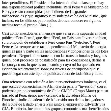
lotes petrolíferos. El Presidente ha intentado distanciarse pero hay
una responsabilidad política ineludible. Perú Petro y el Ministerio de
Energía están corrompidas por el dinero de las grandes
trasnacionales y que significó la mismísima caída del Ministro , que
incluso, en los últimos petro audios dados a conocer en algunos
medios tocan al propio Alan (1).
Casi como anécdota es el mensaje que versa en la supuesta entidad
pública “Peru Petro”, que dice: “Perú, un País para Invertir” o bien,
su promoción de establecer a Perú como País “Petrolero”. Perú
Petro es la «empresa» estatal dependiente del Ministerio de energía
quien es juez y parte en las negociaciones y concesiones de los lotes
petroleros. Negocia directamente con las transnacionales y luego es
quien, post procesos de postulación para las concesiones, define si
las otorga o no, lo que es un absurdo y cuyo rol ha quedado en
evidencia recientemente sobre los niveles de corrupción que se
puede llegar con este tipo de políticas, fuera de toda ética y lícito.
Otra referencia con relación a los intervencionismos foráneos, es el
que sostuvo comercialmente Alan García para la “inversión” con el
poderoso grupo económicos de Chile CMPC (Grupo Matte) para su
traslado al Perú, grupo muy cercano a la dictadura Militar de
Pinochet, sindicado además de haber sido uno de los instigadores
del Golpe de Estado en este País junto al empresario Edwards y la
CIA. En efecto, fue uno de los grupos económicos más beneficiados