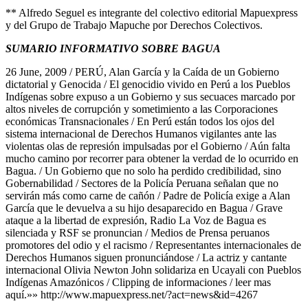
** Alfredo Seguel es integrante del colectivo editorial Mapuexpress
y del Grupo de Trabajo Mapuche por Derechos Colectivos.
SUMARIO INFORMATIVO SOBRE BAGUA
26 June, 2009 / PERÚ, Alan García y la Caída de un Gobierno
dictatorial y Genocida / El genocidio vivido en Perú a los Pueblos
Indígenas sobre expuso a un Gobierno y sus secuaces marcado por
altos niveles de corrupción y sometimiento a las Corporaciones
económicas Transnacionales / En Perú están todos los ojos del
sistema internacional de Derechos Humanos vigilantes ante las
violentas olas de represión impulsadas por el Gobierno / Aún falta
mucho camino por recorrer para obtener la verdad de lo ocurrido en
Bagua. / Un Gobierno que no solo ha perdido credibilidad, sino
Gobernabilidad / Sectores de la Policía Peruana señalan que no
servirán más como carne de cañón / Padre de Policía exige a Alan
García que le devuelva a su hijo desaparecido en Bagua / Grave
ataque a la libertad de expresión, Radio La Voz de Bagua es
silenciada y RSF se pronuncian / Medios de Prensa peruanos
promotores del odio y el racismo / Representantes internacionales de
Derechos Humanos siguen pronunciándose / La actriz y cantante
internacional Olivia Newton John solidariza en Ucayali con Pueblos
Indígenas Amazónicos / Clipping de informaciones / leer mas
aquí.»» http://www.mapuexpress.net/?act=news&id=4267