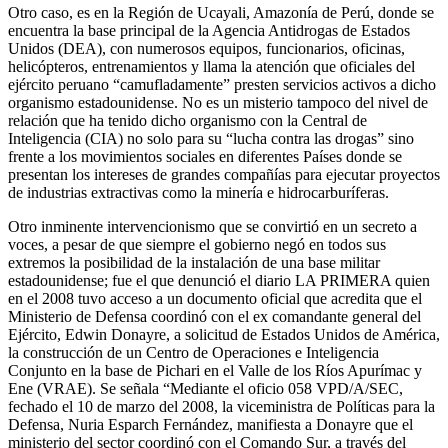
Otro caso, es en la Región de Ucayali, Amazonía de Perú, donde se
encuentra la base principal de la Agencia Antidrogas de Estados
Unidos (DEA), con numerosos equipos, funcionarios, oficinas,
helicópteros, entrenamientos y llama la atención que oficiales del
ejército peruano “camufladamente” presten servicios activos a dicho
organismo estadounidense. No es un misterio tampoco del nivel de
relación que ha tenido dicho organismo con la Central de
Inteligencia (CIA) no solo para su “lucha contra las drogas” sino
frente a los movimientos sociales en diferentes Países donde se
presentan los intereses de grandes compañías para ejecutar proyectos
de industrias extractivas como la minería e hidrocarburíferas.
Otro inminente intervencionismo que se convirtió en un secreto a
voces, a pesar de que siempre el gobierno negó en todos sus
extremos la posibilidad de la instalación de una base militar
estadounidense; fue el que denunció el diario LA PRIMERA quien
en el 2008 tuvo acceso a un documento oficial que acredita que el
Ministerio de Defensa coordinó con el ex comandante general del
Ejército, Edwin Donayre, a solicitud de Estados Unidos de América,
la construcción de un Centro de Operaciones e Inteligencia
Conjunto en la base de Pichari en el Valle de los Ríos Apurímac y
Ene (VRAE). Se señala “Mediante el oficio 058 VPD/A/SEC,
fechado el 10 de marzo del 2008, la viceministra de Políticas para la
Defensa, Nuria Esparch Fernández, manifiesta a Donayre que el
ministerio del sector coordinó con el Comando Sur, a través del