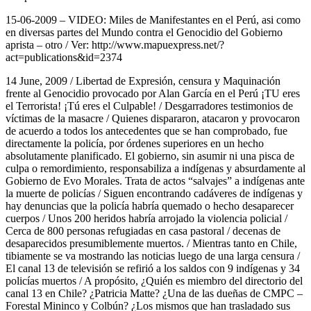
15-06-2009 – VIDEO: Miles de Manifestantes en el Perú, asi como
en diversas partes del Mundo contra el Genocidio del Gobierno
aprista – otro / Ver: http://www.mapuexpress.net/?
act=publications&id=2374
14 June, 2009 / Libertad de Expresión, censura y Maquinación
frente al Genocidio provocado por Alan García en el Perú ¡TU eres
el Terrorista! ¡Tú eres el Culpable! / Desgarradores testimonios de
víctimas de la masacre / Quienes dispararon, atacaron y provocaron
de acuerdo a todos los antecedentes que se han comprobado, fue
directamente la policía, por órdenes superiores en un hecho
absolutamente planificado. El gobierno, sin asumir ni una pisca de
culpa o remordimiento, responsabiliza a indígenas y absurdamente al
Gobierno de Evo Morales. Trata de actos “salvajes” a indígenas ante
la muerte de policías / Siguen encontrando cadáveres de indígenas y
hay denuncias que la policía habría quemado o hecho desaparecer
cuerpos / Unos 200 heridos habría arrojado la violencia policial /
Cerca de 800 personas refugiadas en casa pastoral / decenas de
desaparecidos presumiblemente muertos. / Mientras tanto en Chile,
tibiamente se va mostrando las noticias luego de una larga censura /
El canal 13 de televisión se refirió a los saldos con 9 indígenas y 34
policías muertos / A propósito, ¿Quién es miembro del directorio del
canal 13 en Chile? ¿Patricia Matte? ¿Una de las dueñas de CMPC –
Forestal Mininco y Colbún? ¿Los mismos que han trasladado sus