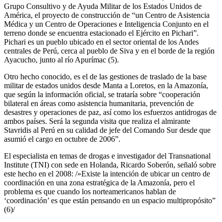
Grupo Consultivo y de Ayuda Militar de los Estados Unidos de
América, el proyecto de construcción de “un Centro de Asistencia
Médica y un Centro de Operaciones e Inteligencia Conjunto en el
terreno donde se encuentra estacionado el Ejército en Pichari”.
Pichari es un pueblo ubicado en el sector oriental de los Andes
centrales de Perú, cerca al pueblo de Siva y en el borde de la región
Ayacucho, junto al río Apurímac (5).
Otro hecho conocido, es el de las gestiones de traslado de la base
militar de estados unidos desde Manta a Loretos, en la Amazonía,
que según la información oficial, se trataría sobre “cooperación
bilateral en áreas como asistencia humanitaria, prevención de
desastres y operaciones de paz, así como los esfuerzos antidrogas de
ambos países. Será la segunda visita que realiza el almirante
Stavridis al Perú en su calidad de jefe del Comando Sur desde que
asumió el cargo en octubre de 2006”.
El especialista en temas de drogas e investigador del Transnational
Institute (TNI) con sede en Holanda, Ricardo Soberón, señaló sobre
este hecho en el 2008: /»Existe la intención de ubicar un centro de
coordinación en una zona estratégica de la Amazonía, pero el
problema es que cuando los norteamericanos hablan de
‘coordinación’ es que están pensando en un espacio multipropósito”
(6)/