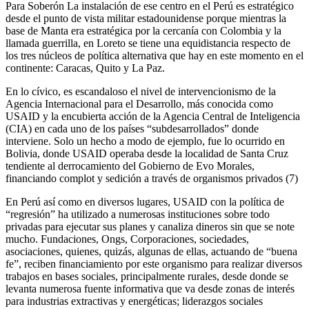
Para Soberón La instalación de ese centro en el Perú es estratégico
desde el punto de vista militar estadounidense porque mientras la
base de Manta era estratégica por la cercanía con Colombia y la
llamada guerrilla, en Loreto se tiene una equidistancia respecto de
los tres núcleos de política alternativa que hay en este momento en el
continente: Caracas, Quito y La Paz.
En lo cívico, es escandaloso el nivel de intervencionismo de la
Agencia Internacional para el Desarrollo, más conocida como
USAID y la encubierta acción de la Agencia Central de Inteligencia
(CIA) en cada uno de los países “subdesarrollados” donde
interviene. Solo un hecho a modo de ejemplo, fue lo ocurrido en
Bolivia, donde USAID operaba desde la localidad de Santa Cruz
tendiente al derrocamiento del Gobierno de Evo Morales,
financiando complot y sedición a través de organismos privados (7)
En Perú así como en diversos lugares, USAID con la política de
“regresión” ha utilizado a numerosas instituciones sobre todo
privadas para ejecutar sus planes y canaliza dineros sin que se note
mucho. Fundaciones, Ongs, Corporaciones, sociedades,
asociaciones, quienes, quizás, algunas de ellas, actuando de “buena
fe”, reciben financiamiento por este organismo para realizar diversos
trabajos en bases sociales, principalmente rurales, desde donde se
levanta numerosa fuente informativa que va desde zonas de interés
para industrias extractivas y energéticas; liderazgos sociales