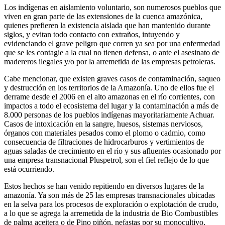
Los indígenas en aislamiento voluntario, son numerosos pueblos que
viven en gran parte de las extensiones de la cuenca amazónica,
quienes prefieren la existencia aislada que han mantenido durante
siglos, y evitan todo contacto con extraños, intuyendo y
evidenciando el grave peligro que corren ya sea por una enfermedad
que se les contagie a la cual no tienen defensa, o ante el asesinato de
madereros ilegales y/o por la arremetida de las empresas petroleras.
Cabe mencionar, que existen graves casos de contaminación, saqueo
y destrucción en los territorios de la Amazonía. Uno de ellos fue el
derrame desde el 2006 en el alto amazonas en el río corrientes, con
impactos a todo el ecosistema del lugar y la contaminación a más de
8.000 personas de los pueblos indígenas mayoritariamente Achuar.
Casos de intoxicación en la sangre, huesos, sistemas nerviosos,
órganos con materiales pesados como el plomo o cadmio, como
consecuencia de filtraciones de hidrocarburos y vertimientos de
aguas saladas de crecimiento en el río y sus afluentes ocasionado por
una empresa transnacional Pluspetrol, son el fiel reflejo de lo que
está ocurriendo.
Estos hechos se han venido repitiendo en diversos lugares de la
amazonía. Ya son más de 25 las empresas transnacionales ubicadas
en la selva para los procesos de exploración o explotación de crudo,
a lo que se agrega la arremetida de la industria de Bio Combustibles
de palma aceitera o de Pino piñón, nefastas por su monocultivo,