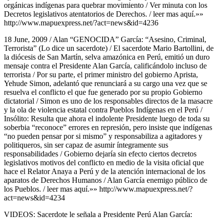
orgánicas indígenas para quebrar movimiento / Ver minuta con los
Decretos legislativos atentatorios de Derechos. / leer mas aquí.»»
http://www.mapuexpress.net/?act=news&id=4236
18 June, 2009 / Alan “GENOCIDA” García: “Asesino, Criminal,
Terrorista” (Lo dice un sacerdote) / El sacerdote Mario Bartollini, de
la diócesis de San Martín, selva amazónica en Perú, emitió un duro
mensaje contra el Presidente Alan García, calificándolo incluso de
terrorista / Por su parte, el primer ministro del gobierno Aprista,
Yehude Simon, adelantó que renunciará a su cargo una vez que se
resuelva el conflicto el que fue generado por su propio Gobierno
dictatorial / Simon es uno de los responsables directos de la masacre
y la ola de violencia estatal contra Pueblos Indígenas en el Perú /
Insólito: Resulta que ahora el indolente Presidente luego de toda su
soberbia “reconoce” errores en represión, pero insiste que indígenas
“no pueden pensar por si mismo” y responsabiliza a agitadores y
politiqueros, sin ser capaz de asumir íntegramente sus
responsabilidades / Gobierno dejaría sin efecto ciertos decretos
legislativos motivos del conflicto en medio de la visita oficial que
hace el Relator Anaya a Perú y de la atención internacional de los
aparatos de Derechos Humanos / Alan García enemigo público de
los Pueblos. / leer mas aquí.»» http://www.mapuexpress.net/?
act=news&id=4234
VIDEOS: Sacerdote le señala a Presidente Perú Alan García: