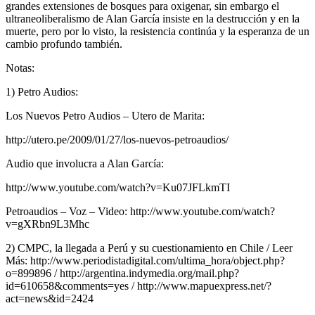
grandes extensiones de bosques para oxigenar, sin embargo el
ultraneoliberalismo de Alan García insiste en la destrucción y en la
muerte, pero por lo visto, la resistencia continúa y la esperanza de un
cambio profundo también.
Notas:
1) Petro Audios:
Los Nuevos Petro Audios – Utero de Marita:
http://utero.pe/2009/01/27/los-nuevos-petroaudios/
Audio que involucra a Alan García:
http://www.youtube.com/watch?v=Ku07JFLkmTI
Petroaudios – Voz – Video: http://www.youtube.com/watch?
v=gXRbn9L3Mhc
2) CMPC, la llegada a Perú y su cuestionamiento en Chile / Leer
Más: http://www.periodistadigital.com/ultima_hora/object.php?
o=899896 / http://argentina.indymedia.org/mail.php?
id=610658&comments=yes / http://www.mapuexpress.net/?
act=news&id=2424