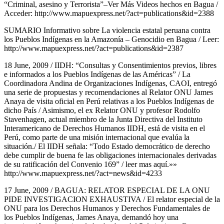
“Criminal, asesino y Terrorista”–Ver Más Videos hechos en Bagua /
Acceder: http://www.mapuexpress.net/?act=publications&id=2388
SUMARIO Informativo sobre La violencia estatal peruana contra
los Pueblos Indígenas en la Amazonía – Genocidio en Bagua / Leer:
http://www.mapuexpress.net/?act=publications&id=2387
18 June, 2009 / IIDH: “Consultas y Consentimientos previos, libres
e informados a los Pueblos Indígenas de las Américas” / La
Coordinadora Andina de Organizaciones Indígenas, CAOI, entregó
una serie de propuestas y recomendaciones al Relator ONU James
Anaya de visita oficial en Perú relativas a los Pueblos Indígenas de
dicho País / Asimismo, el ex Relator ONU y profesor Rodolfo
Stavenhagen, actual miembro de la Junta Directiva del Instituto
Interamericano de Derechos Humanos IIDH, está de visita en el
Perú, como parte de una misión internacional que evalúa la
situación./ El IIDH señala: “Todo Estado democrático de derecho
debe cumplir de buena fe las obligaciones internacionales derivadas
de su ratificación del Convenio 169” / leer mas aquí.»»
http://www.mapuexpress.net/?act=news&id=4233
17 June, 2009 / BAGUA: RELATOR ESPECIAL DE LA ONU
PIDE INVESTIGACION EXHAUSTIVA / El relator especial de la
ONU para los Derechos Humanos y Derechos Fundamentales de
los Pueblos Indígenas, James Anaya, demandó hoy una