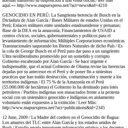
además manifestó su disposición a una visita oficial./ leer mas
aquí.»» http://www.mapuexpress.net/?act=news&id=4210
GENOCIDIO EN PERÚ: La Sangrienta herencia de Busch en la
Dictadura de Alan García / Bases Militares de estados Unidas en el
Perú; Enlaces militares entre unidades estadounidense y peruanas;
Base de la DEA en la amazonía; Financiamientos de USAID a
centros cívicos, sociales, gubernamentales y políticos para el
levantamiento de información; Múltiples Corporaciones económicas
Transnacionales saqueando los Bienes Naturales de dicho País / Es
la cola de George Busch en el Perú para dar paso a un sangriento
Ultra neoliberalismo promovido por un sometido y corrupto
Gobierno encabezado por Alan García / Se hace urgente e
indispensable, que el actual Gobierno de Obama revise las herencias
dejadas por su antecesor en el Perú y de poner fin a siniestras
practicas que han traído destrucción, contaminación y muerte a los
territorios indígenas / El 75 % de la Amazonía en el Perú
(55.000.000 de hectáreas) el Gobierno lo ha destinado para lotes
petroleros / Pueblos indígenas son masacrados frente a la protesta
social con un sistemático genocidio e Indígenas en aislamiento
voluntario están expuestos a la extinción / Leer Más:
http://www.mapuexpress.net/?act=publications&id=2345
12 June, 2009 / La Madre del cordero en el Genocidio de Bagua:
Los amarres del TLC entre Alan García y los estados unidos de
Bush / Estudio revela importante información relativo a los decretos