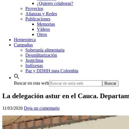
¿Quieres colaborar?
Proyectos
Alianzas y Redes
Publicaciones
Memorias
Vídeos
Otros
Hemeroteca
Campañas
Soberanía alimentaria
Desmilitarización
Justiclima
Indíxenas
Paz y DDHH para Colombia
Buscar en esta web
La delegación astur en el Cauca. Departa
11/03/2026
Deja un comentario