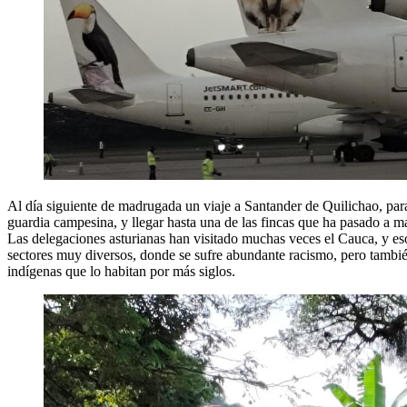
Al día siguiente de madrugada un viaje a Santander de Quilichao, para 
guardia campesina, y llegar hasta una de las fincas que ha pasado a ma
Las delegaciones asturianas han visitado muchas veces el Cauca, y es
sectores muy diversos, donde se sufre abundante racismo, pero tambié
indígenas que lo habitan por más siglos.