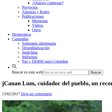
¿Quieres colaborar?
Proyectos
Alianzas y Redes
Publicaciones
Memorias
Vídeos
Otros
Hemeroteca
Campañas
Soberanía alimentaria
Desmilitarización
Justiclima
Indíxenas
Paz y DDHH para Colombia
Buscar en esta web
jCanan Lum, cuidador del pueblo, un recon
13/02/2017
Deja un comentario