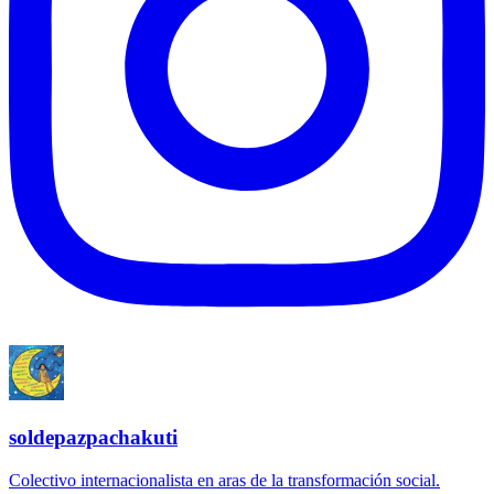
soldepazpachakuti
Colectivo internacionalista en aras de la transformación social.