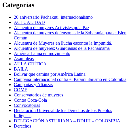
Categorías
20 aniversario Pachakuti: internacionalismo
ACTUALIDAD
Alcuentru de muyeres Activistes pola Paz
Alcuentru de muyeres defensoras de la Soberanía para el Bien
Común
Alcuentru de Muyeres en llucha escontra la Impunidá.
Alcuentru de muyeres: Guardianas de la Pachamama
América Latina en movimiento
Asambleas
AULA CRÍTICA
BAILA
Bolivar que camina por América Latina
Campaña Internacional contra el Paramilitarismo en Colombia
Campañas y Alianzas
COME
Conservatorios de muyeres
Contra Coca-Cola
Convocatorias
Declaración Universal de los Derechos de los Pueblos
Indígenas
DELEGACIÓN ASTURIANA – DDHH – COLOMBIA
Derechos