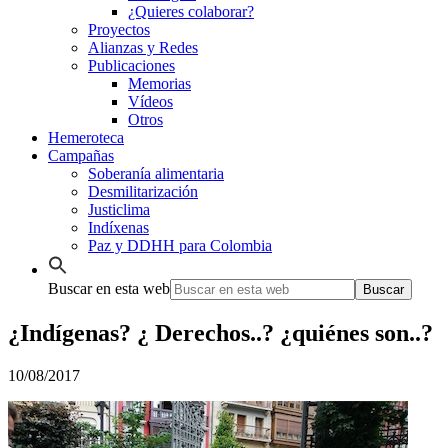
¿Quieres colaborar?
Proyectos
Alianzas y Redes
Publicaciones
Memorias
Vídeos
Otros
Hemeroteca
Campañas
Soberanía alimentaria
Desmilitarización
Justiclima
Indíxenas
Paz y DDHH para Colombia
Buscar en esta web
¿Indígenas? ¿ Derechos..? ¿quiénes son..?
10/08/2017