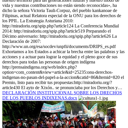
nuestro territorio para las generaciones futuras y nuestro modo de
vida y nuestras contribuciones no están siendo reconocidas», ha
dicho la señora Victoria Tauli-Corpuz, del pueblo kankanoae de
Filipinas, actual Relatora especial de la ONU para los derechos de
los PPII.. La Estrategia Asturiana 2010:
http://miradoriu.org/spip.php?article124 La Conferencia Mundial
2014: http://miradoriu.org/spip.php?article519 Preparando el
Décimo aniversario: http://miradoriu.org/spip.php?article626 La
Declaración de 2007:
http://www.un.org/esa/socdev/unpfii/documents/DRIPS_es.pdf
Exhortamos a los Estados a achicar la brecha entre las palabras y las
acciones y a actuar para lograr la equidad y el pleno goce de sus
derechos para todas las personas de origen indígena
http://prensaindigena.org/web/index.php?
option=com_content&view=article&id=25235:onu-derechos-
indigenas-no-pasan-del-papel-a-la-accion&catid=86&Itemid=820 el
Premio, listo para recibir tus propuestas:http://miradoriu.org/?
article430 El ayto de Xixón.. se pronunciaba por los Derechos y…
DECLARACIÓN INSTITUCIONAL SOBRE LOS DRECHOS
DE LOS PUEBLOS INDIXENAS.docx