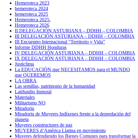
Hemeroteca 2023
hemeroteca 2024
hemeroteca 2025
Hemeroteca 2025.
Hemeroteca 2026
II DELEGACIÓN ASTURIANA – DDHH – COLOMBIA
III DELEGACIÓN ASTURIANA – DDHH – COLOMBIA
III Encuentro Internacional “Territorio y Vida”
Informe DDHH Honduras
IV DELEGACIÓN ASTURIANA – DDHH – COLOMBIA
IX DELEGACIÓN ASTURIANA – DDHH – COLOMBIA
Justiclima
La EDUCACIÓN que NECESITAMOS para el MUNDO
que QUEREMOS
LA OBRA
Las semillas, patrimonio de la humanidad
Latifundio Inmoral
Materiales
Militarismo NO
Miradoriu
Miradoriu de Muyeres Indíxenes frente a la depredación del
planeta
Muyeres constructores de paz
MUYERES d’América Llatina en movimientu
Muyeres defendiendo los Bienes Comunes para transformar la