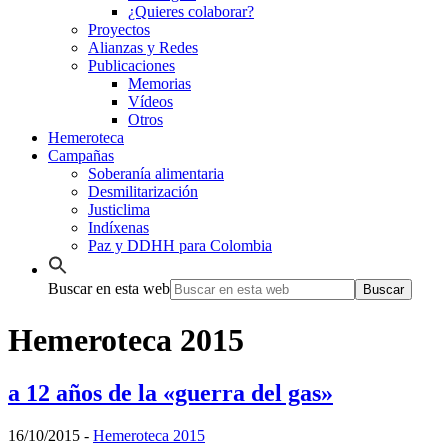
¿Quieres colaborar?
Proyectos
Alianzas y Redes
Publicaciones
Memorias
Vídeos
Otros
Hemeroteca
Campañas
Soberanía alimentaria
Desmilitarización
Justiclima
Indíxenas
Paz y DDHH para Colombia
Buscar en esta web
Hemeroteca 2015
a 12 años de la «guerra del gas»
16/10/2015
-
Hemeroteca 2015