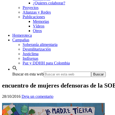
¿Quieres colaborar?
Proyectos
Alianzas y Redes
Publicaciones
Memorias
Vídeos
Otros
Hemeroteca
Campañas
Soberanía alimentaria
Desmilitarización
Justiclima
Indíxenas
Paz y DDHH para Colombia
Buscar en esta web
encuentro de mujeres defensoras de la 
28/10/2016
Deja un comentario