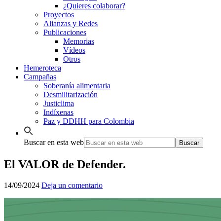
¿Quieres colaborar?
Proyectos
Alianzas y Redes
Publicaciones
Memorias
Vídeos
Otros
Hemeroteca
Campañas
Soberanía alimentaria
Desmilitarización
Justiclima
Indíxenas
Paz y DDHH para Colombia
Buscar en esta web
El VALOR de Defender.
14/09/2024
Deja un comentario