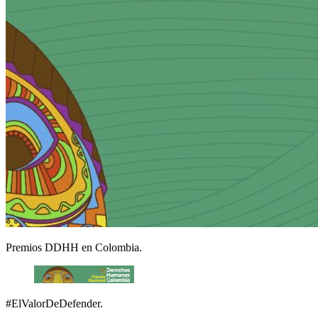
Premios DDHH en Colombia.
#ElValorDeDefender.