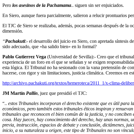
Pero
los asesinos de la Pachamama
.. siguen sin ser enjuiciados.
En Siero, aunque fuera parcialmente, salieron a relucir prontuarios 
El TJC de Siero se realizaba, además, pocas semanas después de la ocu
dimensión.
“
Pachakuti
:- el desarrollo del juicio en Siero, con apretada síntesis
sido adecuado, que «ha salido bien» en lo formal?
Pablo Gutierrez Vega
(Universidad de Sevilla):- Creo que el tribunal
experiencia de un foro en el que se señalan y se exigen responsabilida
esta lógica. El Tribunal no ha sesionado con la vana pretensión de con
hacerse, con rigor y sin limitaciones, justicia climática. Creemos en e
http://archivo.pachakuti.org/textos/hemeroteca/2011_1/x-clima-delibe
JM Martín
Pallín
, juez que presidió el TJC:
“..
estos Tribunales incorporan el derecho existente que es útil para 
económicos, pero también estos tribunales éticos inspiran y renuevan
tribunales que reconocen el bien común de la justicia, y no conciben
cosa. Hay jueces, hay conocimiento del derecho, hay unas normas, un
previa, instrucción, espacios de debate y conclusión, dictámenes, jui
inicio, a su naturaleza u origen, este tipo de Tribunales no son vincu