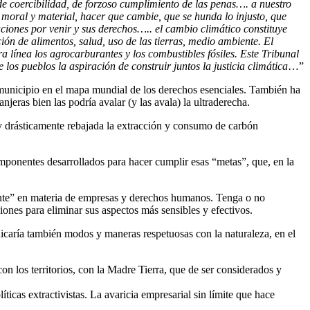
de coercibilidad, de forzoso cumplimiento de las penas…. a nuestro
 moral y material, hacer que cambie, que se hunda lo injusto, que
ciones por venir y sus derechos….. el cambio climático constituye
ón de alimentos, salud, uso de las tierras, medio ambiente. El
a línea los agrocarburantes y los combustibles fósiles. Este Tribunal
s pueblos la aspiración de construir juntos la justicia climática
…”
l municipio en el mapa mundial de los derechos esenciales. También ha
eras bien las podría avalar (y las avala) la ultraderecha.
 y drásticamente rebajada la extracción y consumo de carbón
mponentes desarrollados para hacer cumplir esas “metas”, que, en la
ante” en materia de empresas y derechos humanos. Tenga o no
ciones para eliminar sus aspectos más sensibles y efectivos.
icaría también modos y maneras respetuosas con la naturaleza, en el
 los territorios, con la Madre Tierra, que de ser considerados y
icas extractivistas. La avaricia empresarial sin límite que hace