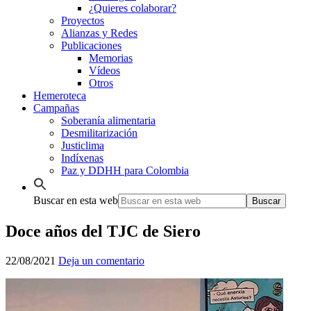
¿Quieres colaborar?
Proyectos
Alianzas y Redes
Publicaciones
Memorias
Vídeos
Otros
Hemeroteca
Campañas
Soberanía alimentaria
Desmilitarización
Justiclima
Indíxenas
Paz y DDHH para Colombia
Buscar en esta web
Doce años del TJC de Siero
22/08/2021
Deja un comentario