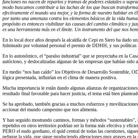
funciones no nacen de repartos y tramas de poderes estatales o supra
modo buscamos contribuir a las luchas de los que buscan transformar 
efectivamente el mundo sea mejor, y la forma de nuestro habitar en é
por tanto una amenaza contra los elementos básicos de la vida humana
propósito es entonces visibilizar las causas del cambio climático y ju
es una herramienta más en el límite. Un instrumento del que nos hemo
En lo local doce años después la alcaldía de Cepi en Siero ha dado un
fulminado por voluntad personal el premio de DDHH, y sus políticas en
En lo autonómico, el “paraíso industrial” que se proyectaba en la Cas
autóctono, y deslocalizadas algunas de las empresas que habían sido a
En medio “nos han caído” los Objetivos de Desarrollo Sostenible, ODS
lógica presentada, influirían en el clima de manera positiva.
Mucha importancia le están dando algunas alianzas de organizaciones
resultado final favorable para hacer justicia, el tema está bien plante
Se ha aprobado, también gracias a muchos esfuerzos y movilizaciones,
accionar del mundo campesino que nos alimenta.
Y han seguido mostrando caminos, formas y métodos “sustentables”, la
repetidos en otros territorios podrían ser la forma más efectiva y eficie
PERO el nudo gordiano, el quid central de todas las cuestiones, siguen
peligrar la vida, que sigue produciendo alteraciones muy graves en la s