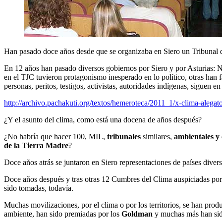
Han pasado doce años desde que se organizaba en Siero un Tribunal d
En 12 años han pasado diversos gobiernos por Siero y por Asturias: N
en el TJC tuvieron protagonismo inesperado en lo político, otras han f
personas, peritos, testigos, activistas, autoridades indígenas, siguen en
http://archivo.pachakuti.org/textos/hemeroteca/2011_1/x-clima-alegato
¿Y el asunto del clima, como está una docena de años después?
¿No habría que hacer 100, MIL,
tribunales
similares,
ambientales y 
de la Tierra Madre
?
Doce años atrás se juntaron en Siero representaciones de países diver
Doce años después y tras otras 12 Cumbres del Clima auspiciadas po
sido tomadas, todavía.
Muchas movilizaciones, por el clima o por los territorios, se han pr
ambiente, han sido premiadas por los
Goldman
y muchas más han sid