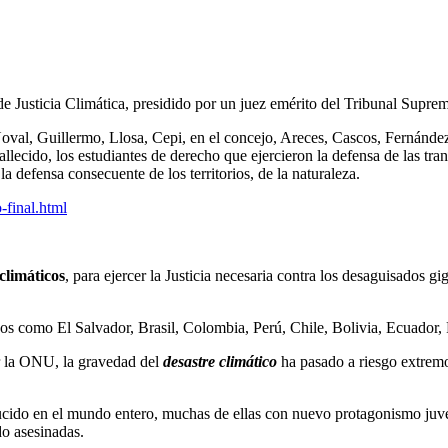
e Justicia Climática, presidido por un juez emérito del Tribunal Supre
oval, Guillermo, Llosa, Cepi, en el concejo, Areces, Cascos, Fernández
allecido, los estudiantes de derecho que ejercieron la defensa de las tr
 la defensa consecuente de los territorios, de la naturaleza.
-final.html
climáticos
, para ejercer la Justicia necesaria contra los desaguisados gi
sos como El Salvador, Brasil, Colombia, Perú, Chile, Bolivia, Ecuador, 
r la ONU, la gravedad del
desastre climático
ha pasado a riesgo extremo
oducido en el mundo entero, muchas de ellas con nuevo protagonismo juv
o asesinadas.