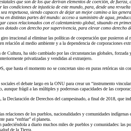
estatales que son de los que derivan elementos de coerción, de fuerza, 
las condiciones de injusticia de este mundo, para, desde una revuelta
l sea respetuosa, siendo capaces de dejar un mejor camino a las genera
 en distintas partes del mundo: acceso a suministro de agua, producci
zgar casos relacionados con el calentamiento global, situando en primer
s dotado con derecho por supervivencia, para elevar como derecho de lo
 giro irracional al eliminar las políticas de cooperación que pusieron a
 relación al medio ambiente y a la dependencia de corporaciones extranj
a de Cultura, ha sido cambiado por las circunstancias globales, forzada
nteriormente privatizadas y vendidas al extranjero.
, que hasta el momento no se concretan sino en puras retóricas sin co
 sociales el debate largo en la ONU para crear un “instrumento vincul
ado, aunque frágil a las múltiples y poderosas capacidades de las corpora
 la Declaración de Derechos del campesinado, a final de 2018, que ind
s relaciones de los pueblos, nacionalidades y comunidades indígenas con
nte para “enfriar” el planeta.
 padeciéndola a diario muchos miles de pueblos y comunidades: las polít
alud de la Tierra.