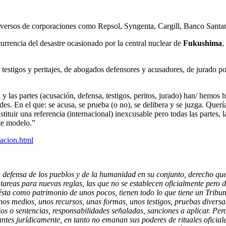
perversos de corporaciones como Repsol, Syngenta, Cargill, Banco Santan
rrencia del desastre ocasionado por la central nuclear de
Fukushima
,
 de testigos y peritajes, de abogados defensores y acusadores, de jurado 
 y las partes (acusación, defensa, testigos, peritos, jurado) han/ hemos h
des. En el que: se acusa, se prueba (o no), se delibera y se juzga. Quer
stituir una referencia (internacional) inexcusable pero todas las partes
ste modelo.”
racion.html
la defensa de los pueblos y de la humanidad en su conjunto, derecho qu
 tareas para nuevas reglas, las que no se establecen oficialmente pero 
 ésta como patrimonio de unos pocos, tienen todo lo que tiene un Tribu
os medios, unos recursos, unas formas, unos testigos, pruebas diversa
cios o sentencias, responsabilidades señaladas, sanciones a aplicar. Pe
lantes jurídicamente, en tanto no emanan sus poderes de rituales oficiale