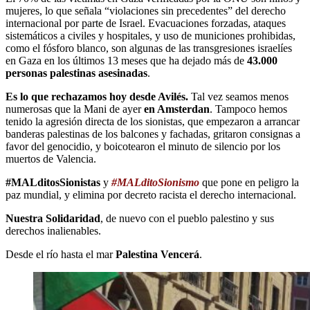
mujeres, lo que señala “violaciones sin precedentes” del derecho
internacional por parte de Israel. Evacuaciones forzadas, ataques
sistemáticos a civiles y hospitales, y uso de municiones prohibidas,
como el fósforo blanco, son algunas de las transgresiones israelíes
en Gaza en los últimos 13 meses que ha dejado más de
43.000
personas palestinas asesinadas
.
Es lo que rechazamos hoy desde Avilés.
Tal vez seamos menos
numerosas que la Mani de ayer
en Amsterdan
. Tampoco hemos
tenido la agresión directa de los sionistas, que empezaron a arrancar
banderas palestinas de los balcones y fachadas, gritaron consignas a
favor del genocidio, y boicotearon el minuto de silencio por los
muertos de Valencia.
#MALditosSionistas
y
#MALditoSionismo
que pone en peligro la
paz mundial, y elimina por decreto racista el derecho internacional.
Nuestra Solidaridad
, de nuevo con el pueblo palestino y sus
derechos inalienables.
Desde el río hasta el mar
Palestina Vencerá
.