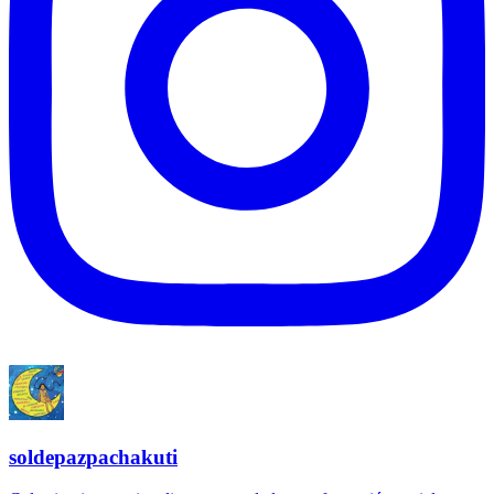
soldepazpachakuti