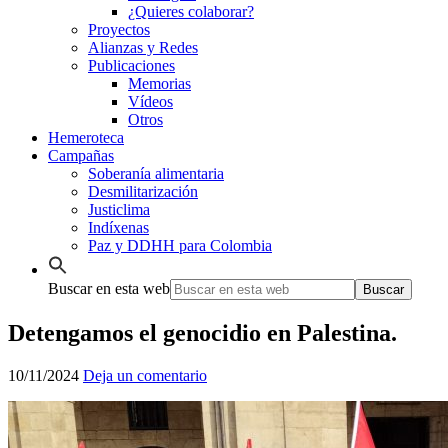
¿Quieres colaborar?
Proyectos
Alianzas y Redes
Publicaciones
Memorias
Vídeos
Otros
Hemeroteca
Campañas
Soberanía alimentaria
Desmilitarización
Justiclima
Indíxenas
Paz y DDHH para Colombia
Buscar en esta web
Detengamos el genocidio en Palestina.
10/11/2024
Deja un comentario