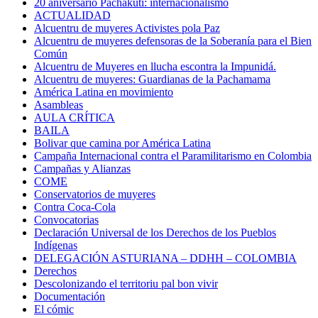
20 aniversario Pachakuti: internacionalismo
ACTUALIDAD
Alcuentru de muyeres Activistes pola Paz
Alcuentru de muyeres defensoras de la Soberanía para el Bien
Común
Alcuentru de Muyeres en llucha escontra la Impunidá.
Alcuentru de muyeres: Guardianas de la Pachamama
América Latina en movimiento
Asambleas
AULA CRÍTICA
BAILA
Bolivar que camina por América Latina
Campaña Internacional contra el Paramilitarismo en Colombia
Campañas y Alianzas
COME
Conservatorios de muyeres
Contra Coca-Cola
Convocatorias
Declaración Universal de los Derechos de los Pueblos
Indígenas
DELEGACIÓN ASTURIANA – DDHH – COLOMBIA
Derechos
Descolonizando el territoriu pal bon vivir
Documentación
El cómic