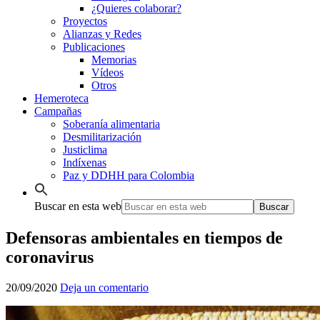
¿Quieres colaborar?
Proyectos
Alianzas y Redes
Publicaciones
Memorias
Vídeos
Otros
Hemeroteca
Campañas
Soberanía alimentaria
Desmilitarización
Justiclima
Indíxenas
Paz y DDHH para Colombia
Buscar en esta web
Defensoras ambientales en tiempos de
coronavirus
20/09/2020
Deja un comentario