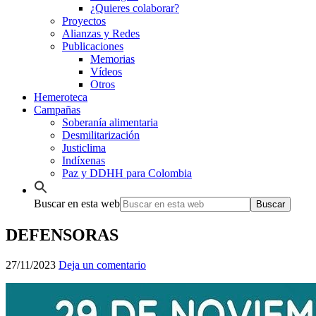
¿Quieres colaborar?
Proyectos
Alianzas y Redes
Publicaciones
Memorias
Vídeos
Otros
Hemeroteca
Campañas
Soberanía alimentaria
Desmilitarización
Justiclima
Indíxenas
Paz y DDHH para Colombia
Buscar en esta web
DEFENSORAS
27/11/2023
Deja un comentario