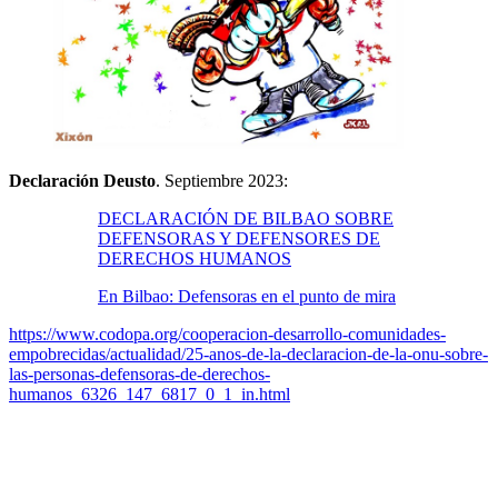
Declaración Deusto
. Septiembre 2023:
DECLARACIÓN DE BILBAO SOBRE
DEFENSORAS Y DEFENSORES DE
DERECHOS HUMANOS
En Bilbao: Defensoras en el punto de mira
https://www.codopa.org/cooperacion-desarrollo-comunidades-
empobrecidas/actualidad/25-anos-de-la-declaracion-de-la-onu-sobre-
las-personas-defensoras-de-derechos-
humanos_6326_147_6817_0_1_in.html