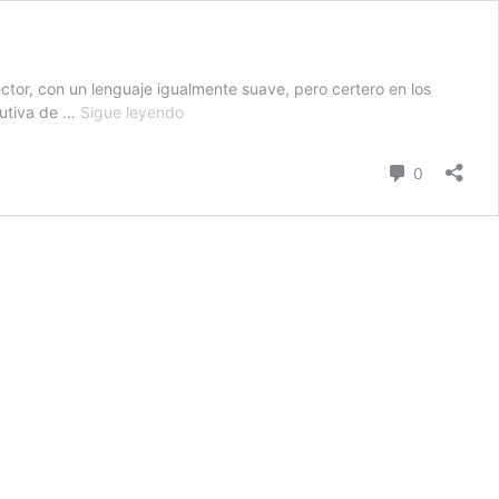
ctor, con un lenguaje igualmente suave, pero certero en los
En
cutiva de …
Sigue leyendo
Bilbao:
Defensoras
comentari
0
en
el
punto
de
mira