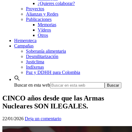
¿Quieres colaborar?
Proyectos
Alianzas y Redes
Publicaciones
Memorias
Vídeos
Otros
Hemeroteca
Campañas
Soberanía alimentaria
Desmilitarización
Justiclima
Indíxenas
Paz y DDHH para Colombia
Buscar en esta web
CINCO años desde que las Armas
Nucleares SON ILEGALES.
22/01/2026
Deja un comentario