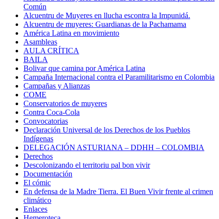
Común
Alcuentru de Muyeres en llucha escontra la Impunidá.
Alcuentru de muyeres: Guardianas de la Pachamama
América Latina en movimiento
Asambleas
AULA CRÍTICA
BAILA
Bolivar que camina por América Latina
Campaña Internacional contra el Paramilitarismo en Colombia
Campañas y Alianzas
COME
Conservatorios de muyeres
Contra Coca-Cola
Convocatorias
Declaración Universal de los Derechos de los Pueblos
Indígenas
DELEGACIÓN ASTURIANA – DDHH – COLOMBIA
Derechos
Descolonizando el territoriu pal bon vivir
Documentación
El cómic
En defensa de la Madre Tierra. El Buen Vivir frente al crimen
climático
Enlaces
Hemeroteca