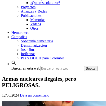
¿Quieres colaborar?
Proyectos
Alianzas y Redes
Publicaciones
Memorias
Vídeos
Otros
Hemeroteca
Campañas
Soberanía alimentaria
Desmilitarización
Justiclima
Indíxenas
Paz y DDHH para Colombia
Buscar en esta web
Armas nucleares ilegales, pero
PELIGROSAS.
12/08/2024
Deja un comentario