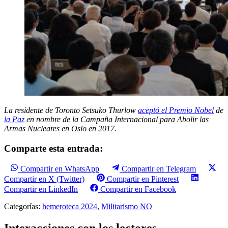
La residente de Toronto Setsuko Thurlow
aceptó el Premio Nobel
de
la Paz
en nombre de la Campaña Internacional para Abolir las
Armas Nucleares en Oslo en 2017.
Comparte esta entrada:
Compartir en WhatsApp
Compartir en Telegram
Compartir en X (Twitter)
Compartir en Pinterest
Compartir en LinkedIn
Compartir en Facebook
Categorías:
hemeroteca 2024
,
Militarismo NO