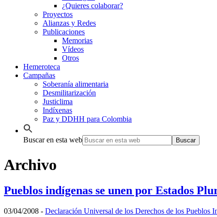
¿Quieres colaborar?
Proyectos
Alianzas y Redes
Publicaciones
Memorias
Vídeos
Otros
Hemeroteca
Campañas
Soberanía alimentaria
Desmilitarización
Justiclima
Indíxenas
Paz y DDHH para Colombia
Buscar en esta web
Archivo
Pueblos indígenas se unen por Estados Plu
03/04/2008
-
Declaración Universal de los Derechos de los Pueblos I