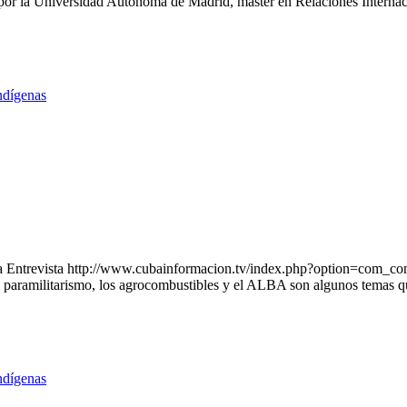
 por la Universidad Autónoma de Madrid, máster en Relaciones Internaci
ndígenas
a Entrevista http://www.cubainformacion.tv/index.php?option=com_c
l paramilitarismo, los agrocombustibles y el ALBA son algunos temas qu
ndígenas