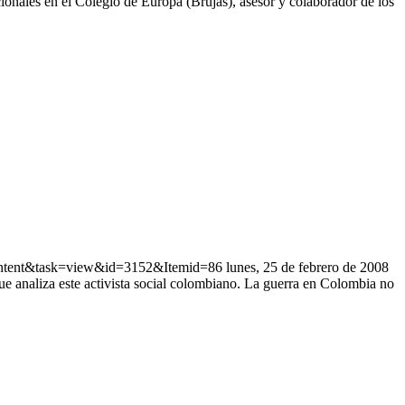
onales en el Colegio de Europa (Brujas), asesor y colaborador de los
ontent&task=view&id=3152&Itemid=86 lunes, 25 de febrero de 2008
e analiza este activista social colombiano. La guerra en Colombia no