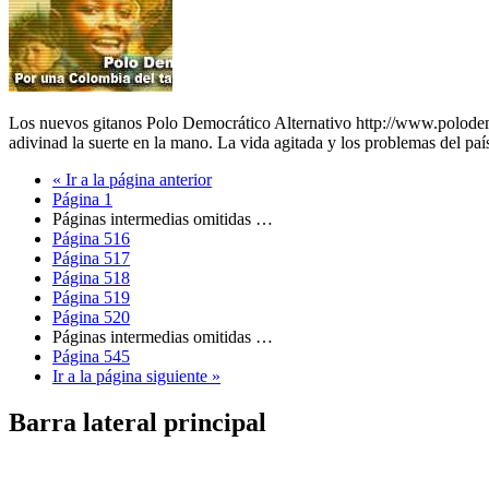
Los nuevos gitanos Polo Democrático Alternativo http://www.polodem
adivinad la suerte en la mano. La vida agitada y los problemas d
«
Ir a la
página anterior
Página
1
Páginas intermedias omitidas
…
Página
516
Página
517
Página
518
Página
519
Página
520
Páginas intermedias omitidas
…
Página
545
Ir a la
página siguiente »
Barra lateral principal