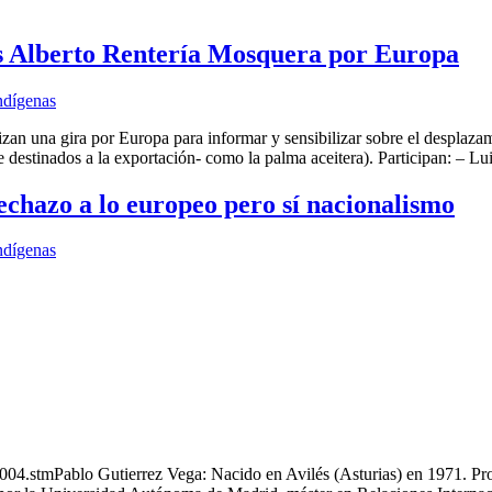
is Alberto Rentería Mosquera por Europa
ndígenas
n una gira por Europa para informar y sensibilizar sobre el desplazam
te destinados a la exportación- como la palma aceitera). Participan: – 
echazo a lo europeo pero sí nacionalismo
ndígenas
4.stmPablo Gutierrez Vega: Nacido en Avilés (Asturias) en 1971. Profe