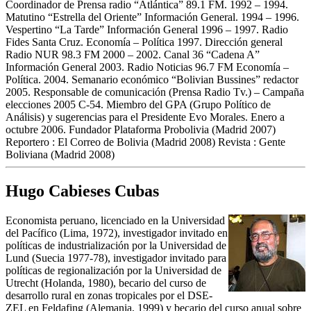
Coordinador de Prensa radio “Atlántica” 89.1 FM. 1992 – 1994.
Matutino “Estrella del Oriente” Información General. 1994 – 1996.
Vespertino “La Tarde” Información General 1996 – 1997. Radio
Fides Santa Cruz. Economía – Política 1997. Dirección general
Radio NUR 98.3 FM 2000 – 2002. Canal 36 “Cadena A”
Información General 2003. Radio Noticias 96.7 FM Economía –
Política. 2004. Semanario económico “Bolivian Bussines” redactor
2005. Responsable de comunicación (Prensa Radio Tv.) – Campaña
elecciones 2005 C-54. Miembro del GPA (Grupo Político de
Análisis) y sugerencias para el Presidente Evo Morales. Enero a
octubre 2006. Fundador Plataforma Probolivia (Madrid 2007)
Reportero : El Correo de Bolivia (Madrid 2008) Revista : Gente
Boliviana (Madrid 2008)
Hugo Cabieses Cubas
Economista peruano, licenciado en la Universidad
del Pacífico (Lima, 1972), investigador invitado en
políticas de industrialización por la Universidad de
Lund (Suecia 1977-78), investigador invitado para
políticas de regionalización por la Universidad de
Utrecht (Holanda, 1980), becario del curso de
desarrollo rural en zonas tropicales por el DSE-
ZEL en Feldafing (Alemania, 1999) y becario del curso anual sobre