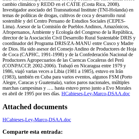
cambio climático y REDD en el CATIE (Costa Rica, 2008).
Investigador asociado del Transnational Institute (TNI-Holanda) en
temas de políticas de drogas, cultivos de coca y desarrollo rural
sostenible y del Centro Peruano de Estudios Sociales (CEPES-
Lima). Asesor de la Comisión de Pueblos Andinos, Amazónicos,
Afroperuanos, Ambiente y Ecología del Congreso de la República,
director de la Asociación Civil Desarrollo Rural Sustentable DRIS y
coordinador del Programa DRIS/ZA-MANU entre Cusco y Madre
de Dios. Ha sido asesor del Consejo Andino de Productores de Hoja
de Coca (CAPHC, 1991-1998) y de la Confederación Nacional de
Productores Agropecuarios de las Cuencas Cocaleras del Perú
(CONPACCP, 2002-2006). Trabajó en Nicaragua entre 1979 y
1986, viajó varias veces a Libia (1981 a 1985), estuvo en Irán
(1983), también en Cuba para varios eventos, algunos FSM (Porto
Alegre, Caracas y Guatemala), varios paros nacionales, múltiples
marchas campesinas y …. hasta estuvo preso junto a Evo Morales
en abril de 1995 por tres días.
HCabieses-Ley-Marco-DSAA.doc
Attached documents
HCabieses-Ley-Marco-DSAA.doc
Comparte esta entrada: