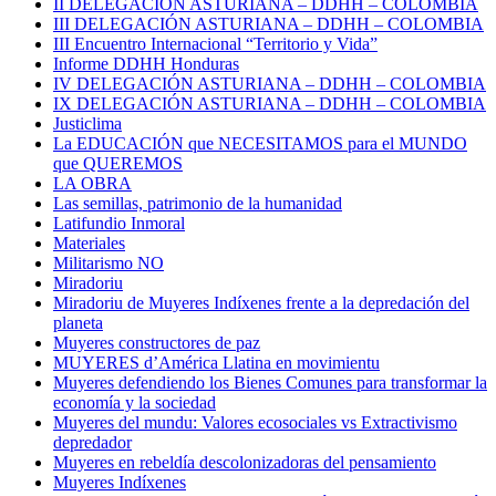
II DELEGACIÓN ASTURIANA – DDHH – COLOMBIA
III DELEGACIÓN ASTURIANA – DDHH – COLOMBIA
III Encuentro Internacional “Territorio y Vida”
Informe DDHH Honduras
IV DELEGACIÓN ASTURIANA – DDHH – COLOMBIA
IX DELEGACIÓN ASTURIANA – DDHH – COLOMBIA
Justiclima
La EDUCACIÓN que NECESITAMOS para el MUNDO
que QUEREMOS
LA OBRA
Las semillas, patrimonio de la humanidad
Latifundio Inmoral
Materiales
Militarismo NO
Miradoriu
Miradoriu de Muyeres Indíxenes frente a la depredación del
planeta
Muyeres constructores de paz
MUYERES d’América Llatina en movimientu
Muyeres defendiendo los Bienes Comunes para transformar la
economía y la sociedad
Muyeres del mundu: Valores ecosociales vs Extractivismo
depredador
Muyeres en rebeldía descolonizadoras del pensamiento
Muyeres Indíxenes