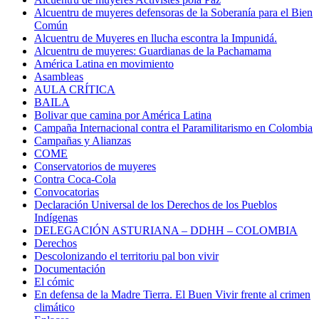
Alcuentru de muyeres defensoras de la Soberanía para el Bien
Común
Alcuentru de Muyeres en llucha escontra la Impunidá.
Alcuentru de muyeres: Guardianas de la Pachamama
América Latina en movimiento
Asambleas
AULA CRÍTICA
BAILA
Bolivar que camina por América Latina
Campaña Internacional contra el Paramilitarismo en Colombia
Campañas y Alianzas
COME
Conservatorios de muyeres
Contra Coca-Cola
Convocatorias
Declaración Universal de los Derechos de los Pueblos
Indígenas
DELEGACIÓN ASTURIANA – DDHH – COLOMBIA
Derechos
Descolonizando el territoriu pal bon vivir
Documentación
El cómic
En defensa de la Madre Tierra. El Buen Vivir frente al crimen
climático