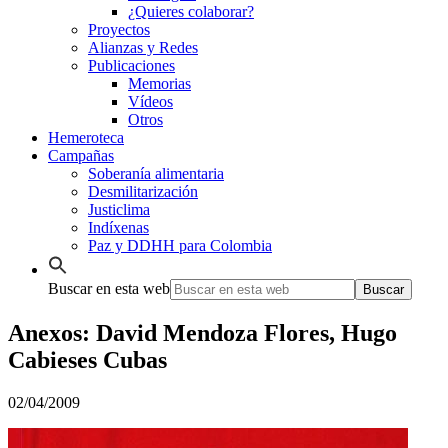
¿Quieres colaborar?
Proyectos
Alianzas y Redes
Publicaciones
Memorias
Vídeos
Otros
Hemeroteca
Campañas
Soberanía alimentaria
Desmilitarización
Justiclima
Indíxenas
Paz y DDHH para Colombia
Buscar en esta web
Anexos: David Mendoza Flores, Hugo
Cabieses Cubas
02/04/2009