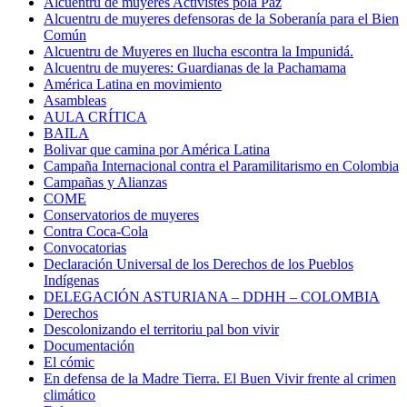
Alcuentru de muyeres Activistes pola Paz
Alcuentru de muyeres defensoras de la Soberanía para el Bien
Común
Alcuentru de Muyeres en llucha escontra la Impunidá.
Alcuentru de muyeres: Guardianas de la Pachamama
América Latina en movimiento
Asambleas
AULA CRÍTICA
BAILA
Bolivar que camina por América Latina
Campaña Internacional contra el Paramilitarismo en Colombia
Campañas y Alianzas
COME
Conservatorios de muyeres
Contra Coca-Cola
Convocatorias
Declaración Universal de los Derechos de los Pueblos
Indígenas
DELEGACIÓN ASTURIANA – DDHH – COLOMBIA
Derechos
Descolonizando el territoriu pal bon vivir
Documentación
El cómic
En defensa de la Madre Tierra. El Buen Vivir frente al crimen
climático