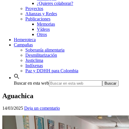
¿Quieres colaborar?
Proyectos
Alianzas y Redes
Publicaciones
Memorias
Vídeos
Otros
Hemeroteca
Campañas
Soberanía alimentaria
Desmilitarización
Justiclima
Indíxenas
Paz y DDHH para Colombia
Buscar en esta web
Aguachica
14/03/2025
Deja un comentario