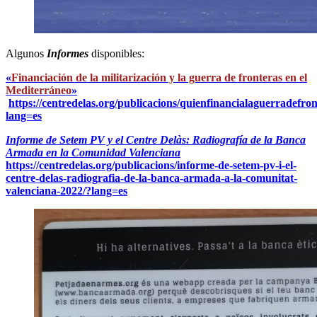
Algunos
Informes
disponibles:
«
Financiación de la militarización y la guerra de fronteras en el
Mediterráneo
»
https://centredelas.org/publicacions/quienfinancialaguerradefron
lang=es
Informe de Setem PV y el Centre Delàs: Radiografía de la Banca
Armada en la Comunidad Valenciana
https://centredelas.org/publicacions/informe-de-setem-pv-i-el-
centre-delas-radiografia-de-la-banca-armada-a-la-comunitat-
valenciana-2022/?lang=es