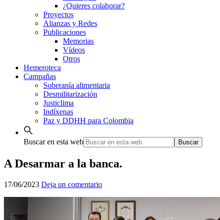
¿Quieres colaborar?
Proyectos
Alianzas y Redes
Publicaciones
Memorias
Vídeos
Otros
Hemeroteca
Campañas
Soberanía alimentaria
Desmilitarización
Justiclima
Indíxenas
Paz y DDHH para Colombia
Buscar en esta web
A Desarmar a la banca.
17/06/2023
Deja un comentario