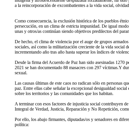
indígena y afrodescendiente desplazada forzadamente, ha sido prá
a la reincorporación de excombatientes a la vida social, olvidad
Como consecuencia, la exclusión histórica de los pueblos étnic
persecución, en un clima de estricta impunidad. De igual modo
unas y otros/as continúan siendo objetivos predilectos del pa
De hecho, el clima de violencia por el auge de grupos armados 
sociales, así como la militarización creciente de la vida social 
incrementando año tras año hasta superar los índices de violenc
Desde la firma del Acuerdo de Paz han sido asesinadas 1270 pe
2021 se han documentado 88 masacres con 297 víctimas.Y durant
sexual.
Las causas últimas de este caos no radican sólo en personas que
paz. Entre ellas cabe señalar la excepcional desigualdad social e
sobre los territorios y las comunidades que los habitan.
A terminar con esos factores de injusticia social contribuyen de
Integral de Verdad, Justicia, Reparación y No Repetición, co
Por ello, los abajo firmantes, diputadas/os y senadores en dif
política: