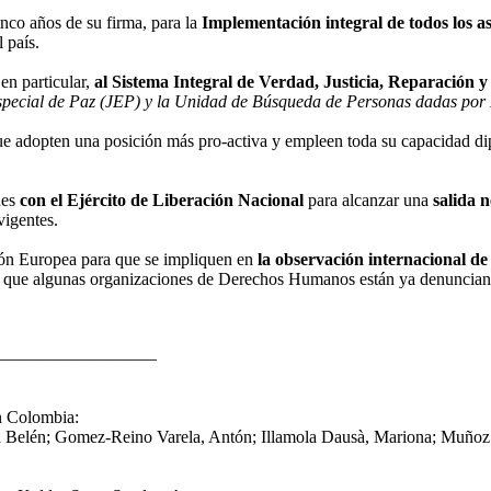
cinco años de su firma, para la
Implementación integral de todos los a
l país.
 en particular,
al Sistema Integral de Verdad, Justicia, Reparación 
 Especial de Paz (JEP) y la Unidad de Búsqueda de Personas dadas p
e adopten una posición más pro-activa y empleen toda su capacidad d
nes
con el Ejército de Liberación Nacional
para alcanzar una
salida n
vigentes.
ión Europea para que se impliquen en
la observación internacional de 
os que algunas organizaciones de Derechos Humanos están ya denuncia
2021. ————————————
n Colombia:
Belén; Gomez-Reino Varela, Antón; Illamola Dausà, Mariona; Muñoz Da