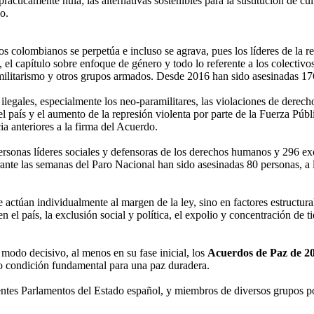
cticamente nula; las alternativas sostenibles para la sustitución de cul
o.
os colombianos se perpetúa e incluso se agrava, pues los líderes de la 
, el capítulo sobre enfoque de género y todo lo referente a los colec
ramilitarismo y otros grupos armados. Desde 2016 han sido asesinadas 
ilegales, especialmente los neo-paramilitares, las violaciones de derec
del país y el aumento de la represión violenta por parte de la Fuerza Públ
ia anteriores a la firma del Acuerdo.
rsonas líderes sociales y defensoras de los derechos humanos y 296 ex
e las semanas del Paro Nacional han sido asesinadas 80 personas, a la
 actúan individualmente al margen de la ley, sino en factores estructura
n el país, la exclusión social y política, el expolio y concentración de 
 modo decisivo, al menos en su fase inicial, los
Acuerdos de Paz de 2
mo condición fundamental para una paz duradera.
erentes Parlamentos del Estado español, y miembros de diversos grupos 