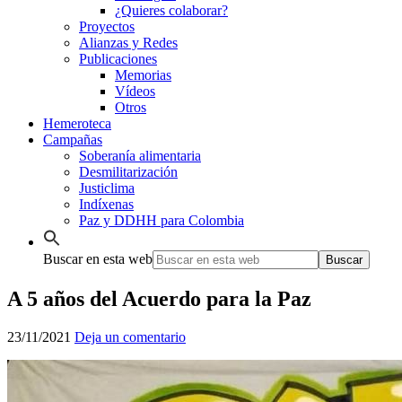
¿Quieres colaborar?
Proyectos
Alianzas y Redes
Publicaciones
Memorias
Vídeos
Otros
Hemeroteca
Campañas
Soberanía alimentaria
Desmilitarización
Justiclima
Indíxenas
Paz y DDHH para Colombia
Buscar en esta web
A 5 años del Acuerdo para la Paz
23/11/2021
Deja un comentario