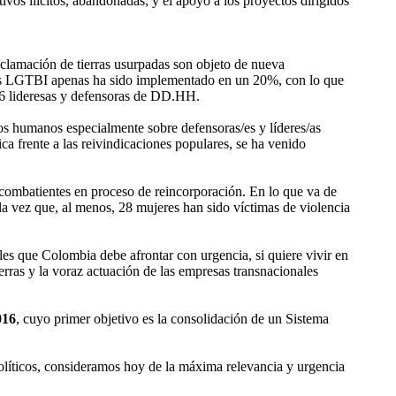
tivos ilícitos, abandonadas; y el apoyo a los proyectos dirigidos
reclamación de tierras usurpadas son objeto de nueva
tivos LGTBI apenas ha sido implementado en un 20%, con lo que
176 lideresas y defensoras de DD.HH.
hos humanos especialmente sobre defensoras/es y líderes/as
ica frente a las reivindicaciones populares, se ha venido
combatientes en proceso de reincorporación. En lo que va de
 vez que, al menos, 28 mujeres han sido víctimas de violencia
les que Colombia debe afrontar con urgencia, si quiere vivir en
tierras y la voraz actuación de las empresas transnacionales
016
, cuyo primer objetivo es la consolidación de un Sistema
políticos, consideramos hoy de la máxima relevancia y urgencia