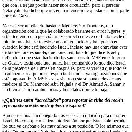
que con la tregua podría haber libre circulación, pero al parecer
Netanyahu ha dicho que no, en la intención de quedarse con la parte
norte de Gaza;
Me está sorprendiendo bastante Médicos Sin Fronteras, una
organización con la que he colaborado bastante en otros lugares, y
están teniendo una posición muy correcta en este conflicto desde el
minuto uno, han visto esto como un genocidio y han puesto en
cuestión lo que está haciendo Israel, incluso hay una entrevista ayer
de la directora española, que ponen en duda lo que dice Israel y
defiende lo que están haciendo los sanitarios de MSF en el interior
de Gaza, y testimonia que nunca han compartido lo que dice Israel
de la presencia de Hamas en hospitales, pero es verdad que todo es
insuficiente, y aquí no se respira tanto que haya organizaciones que
estén apoyando. A MSF les asesinaron esta semana a dos de sus
médicos el Dr. Mahmoud Abu Nujaila y el Dr. Ahmad Al Sahar, y
también atacaron ambulancias y hospitales donde trabajan.
-¿Quiénes están “acreditados” para reportar la visita del recién
refrendado presidente de gobierno español?
A nosotros nos han denegado dos veces acreditación para entrar en
Israel. No creo que nos den autorización porque Israel solo permite
los que ya estaban o los muy afines a su posición. O los mismos que
están “empotrados”. Solo hay dos formas de entrar, como freelance,