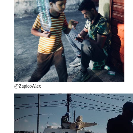
@ZapicoAlex