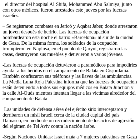
–el director del hospital Al-Shifa, Mohammed Abu Salmiya, junto
con otros médicos, fueron arrestados este jueves por las fuerzas
israelíes.
– Se registraron combates en Jericó y Aqabat Jaber, donde arrestaron
un joven después de herirlo. Las fuerzas de ocupación
bombardearon esta noche el barrio «Barcelona» al sur de la ciudad
de Gaza. De la misma forma, los soldados de la ocupación
irrumpieron en Naplusa, en el pueblo de Qaryut, registraron las
casas, destruyeron sus muebles y detuvieron a varios jóvenes.
-Las fuerzas de ocupación detuvieron a paramédicos para impedirles
ayudar a los heridos en el campamento de Balata en Cisjordania.
También confiscaron sus teléfonos y las llaves de las ambulancias.
La Media Luna Roja Palestina informa que las fuerzas de ocupación
están deteniendo a todos sus equipos médicos en Balata Junction y
la calle Al-Quds mientras intentan llegar a las víctimas alrededor del
campamento de Balata.
-Las unidades de defensa aérea del ejército sirio interceptaron y
derribaron un misil israelí cerca de la ciudad capital del país,
Damasco, en medio de un recrudecimiento de los actos de agresión
del régimen de Tel Aviv contra la nación árabe.
-Según Naciones Unidas: Israel mata a 7 mujeres palestinas en Gaza