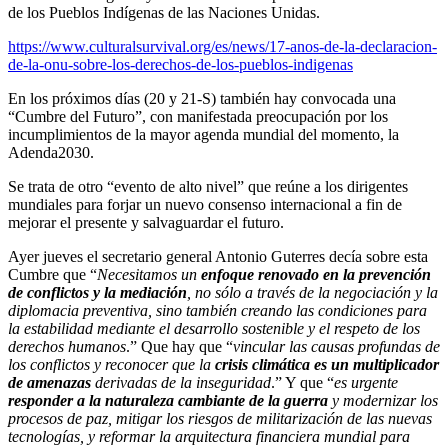
de los Pueblos Indígenas de las Naciones Unidas.
https://www.culturalsurvival.org/es/news/17-anos-de-la-declaracion-
de-la-onu-sobre-los-derechos-de-los-pueblos-indigenas
En los próximos días (20 y 21-S) también hay convocada una
“Cumbre del Futuro”, con manifestada preocupación por los
incumplimientos de la mayor agenda mundial del momento, la
Adenda2030.
Se trata de otro “evento de alto nivel” que reúne a los dirigentes
mundiales para forjar un nuevo consenso internacional a fin de
mejorar el presente y salvaguardar el futuro.
Ayer jueves el secretario general Antonio Guterres decía sobre esta
Cumbre que “
Necesitamos un
enfoque renovado en la prevención
de conflictos y la mediación
, no sólo a través de la negociación y la
diplomacia preventiva, sino también creando las condiciones para
la estabilidad mediante el desarrollo sostenible y el respeto de los
derechos humanos
.” Que hay que “
vincular las causas profundas de
los conflictos y reconocer que la
crisis climática
es un multiplicador
de amenazas
derivadas de la inseguridad
.” Y que “
es urgente
responder a la naturaleza cambiante de la guerra
y modernizar los
procesos de paz, mitigar los riesgos de militarización de las nuevas
tecnologías, y reformar la arquitectura financiera mundial para