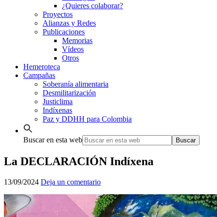
¿Quieres colaborar?
Proyectos
Alianzas y Redes
Publicaciones
Memorias
Vídeos
Otros
Hemeroteca
Campañas
Soberanía alimentaria
Desmilitarización
Justiclima
Indíxenas
Paz y DDHH para Colombia
Buscar en esta web
La DECLARACIÓN Indíxena
13/09/2024
Deja un comentario