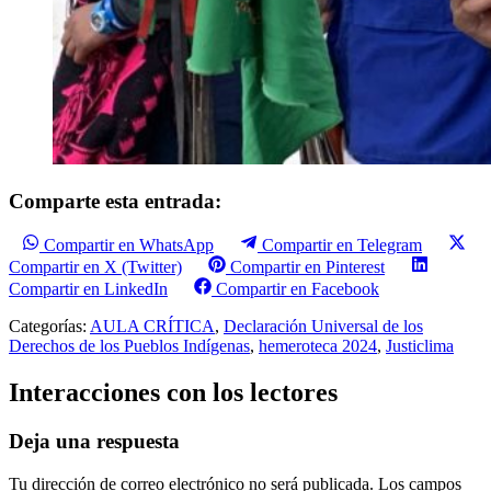
Comparte esta entrada:
Compartir en WhatsApp
Compartir en Telegram
Compartir en X (Twitter)
Compartir en Pinterest
Compartir en LinkedIn
Compartir en Facebook
Categorías:
AULA CRÍTICA
,
Declaración Universal de los
Derechos de los Pueblos Indígenas
,
hemeroteca 2024
,
Justiclima
Interacciones con los lectores
Deja una respuesta
Tu dirección de correo electrónico no será publicada.
Los campos