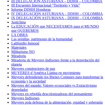
III DELEGACIÓN ASTURIANA – DDHH – COLOMBIA
III Encuentro Internacional “Territorio y Vida”
Informe DDHH Honduras
IV DELEGACIÓN ASTURIANA – DDHH – COLOMBIA
IX DELEGACIÓN ASTURIANA – DDHH – COLOMBIA
Justiclima
La EDUCACIÓN que NECESITAMOS para el MUNDO
que QUEREMOS
LA OBRA
Las semillas, patrimonio de la humanidad
Latifundio Inmoral
Materiales
Militarismo NO
Miradoriu
Miradoriu de Muyeres Indíxenes frente a la depredación del
planeta
Muyeres constructores de paz
MUYERES d’América Llatina en movimientu
Muyeres defendiendo los Bienes Comunes para transformar la
economía y la sociedad
Muyeres del mundu: Valores ecosociales vs Extractivismo
depredador
Muyeres en rebeldía descolonizadoras del pensamiento
Muyeres Indíxenes
Muyeres pola defensa de la alimentación, equidad y soberanía