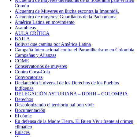
Alcuentru de muyeres defensoras de la Soberanía para el Bien
Común
Alcuentru de Muyeres en llucha escontra la Impunidá.
Alcuentru de muyeres: Guardianas de la Pachamama
América Latina en movimiento
Asambleas
AULA CRÍTICA
BAILA
Bolivar que camina por América Latina
Campaña Internacional contra el Paramilitarismo en Colombia
Campañas y Alianzas
COME
Conservatorios de muyeres
Contra Coca-Cola
Convocatorias
Declaración Universal de los Derechos de los Pueblos
Indígenas
DELEGACIÓN ASTURIANA – DDHH – COLOMBIA
Derechos
Descolonizando el territoriu pal bon vivir
Documentación
El cómic
En defensa de la Madre Tierra. El Buen Vivir frente al crimen
climático
Enlaces