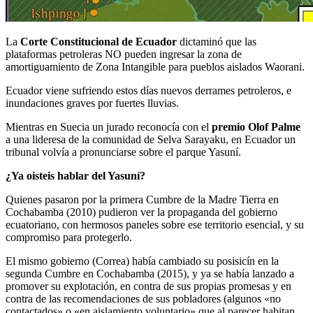
La
Corte Constitucional de Ecuador
dictaminó que las
plataformas petroleras NO pueden ingresar la zona de
amortiguamiento de Zona Intangible para pueblos aislados Waorani.
Ecuador viene sufriendo estos días nuevos derrames petroleros, e
inundaciones graves por fuertes lluvias.
Mientras en Suecia un jurado reconocía con el
premio Olof Palme
a una lideresa de la comunidad de Selva Sarayaku, en Ecuador un
tribunal volvía a pronunciarse sobre el parque Yasuní.
¿Ya oisteis hablar del Yasuní?
Quienes pasaron por la primera Cumbre de la Madre Tierra en
Cochabamba (2010) pudieron ver la propaganda del gobierno
ecuatoriano, con hermosos paneles sobre ese territorio esencial, y su
compromiso para protegerlo.
El mismo gobierno (Correa) había cambiado su posisicín en la
segunda Cumbre en Cochabamba (2015), y ya se había lanzado a
promover su explotación, en contra de sus propias promesas y en
contra de las recomendaciones de sus pobladores (algunos «no
contactados» o «en aislamiento voluntario» que al parecer habitan