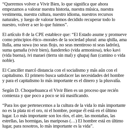
“Queremos volver a Vivir Bien, lo que significa que ahora
empezamos a valorar nuestra historia, nuestra música, nuestra
vestimenta, nuestra cultura, nuestro idioma, nuestros recursos
naturales, y luego de valorar hemos decidido recuperar todo lo
nuestro, volver a ser lo que fuimos”.
El artículo 8 de la CPE establece que: “El Estado asume y promueve
como principios ético–morales de la sociedad plural: ama qhilla, ama
llulla, ama suwa (no seas flojo, no seas mentiroso ni seas ladrón),
suma qamaña (vivir bien), ñandereko (vida armoniosa), teko kavi
(vida buena), ivi maraei (tierra sin mal) y qhapaj ñan (camino o vida
noble).
El Canciller marcó distancia con el socialismo y más aún con el
capitalismo. El primero busca satisfacer las necesidades del hombre
y para el capitalismo lo más importante es el dinero y la plusvalía.
Según D. Choquehuanca el Vivir Bien es un proceso que recién
comienza y que poco a poco se irá masificando.
“Para los que pertenecemos a la cultura de la vida lo más importante
no es la plata ni el oro, ni el hombre, porque él está en el último
lugar. Lo más importante son los ríos, el aire, las montañas, las
estrellas, las hormigas, las mariposas (…) El hombre está en último
lugar, para nosotros, lo más importante es la vida”.