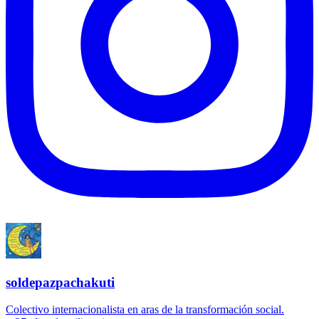
soldepazpachakuti
Colectivo internacionalista en aras de la transformación social.