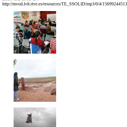
http://mvod.lvlt.rtve.es/resources/TE_SSOLID/mp3/0/4/156992445