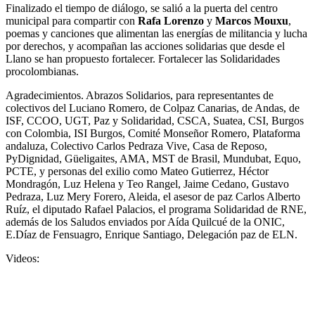
Finalizado el tiempo de diálogo, se salió a la puerta del centro
municipal para compartir con
Rafa Lorenzo
y
Marcos Mouxu
,
poemas y canciones que alimentan las energías de militancia y lucha
por derechos, y acompañan las acciones solidarias que desde el
Llano se han propuesto fortalecer. Fortalecer las Solidaridades
procolombianas.
Agradecimientos. Abrazos Solidarios, para representantes de
colectivos del Luciano Romero, de Colpaz Canarias, de Andas, de
ISF, CCOO, UGT, Paz y Solidaridad, CSCA, Suatea, CSI, Burgos
con Colombia, ISI Burgos, Comité Monseñor Romero, Plataforma
andaluza, Colectivo Carlos Pedraza Vive, Casa de Reposo,
PyDignidad, Güeligaites, AMA, MST de Brasil, Mundubat, Equo,
PCTE, y personas del exilio como Mateo Gutierrez, Héctor
Mondragón, Luz Helena y Teo Rangel, Jaime Cedano, Gustavo
Pedraza, Luz Mery Forero, Aleida, el asesor de paz Carlos Alberto
Ruíz, el diputado Rafael Palacios, el programa Solidaridad de RNE,
además de los Saludos enviados por Aída Quilcué de la ONIC,
E.Díaz de Fensuagro, Enrique Santiago, Delegación paz de ELN.
Videos: