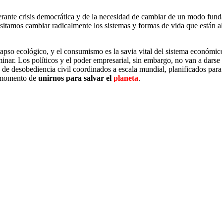
erante crisis democrática y de la necesidad de cambiar de un modo fun
esitamos cambiar radicalmente los sistemas y formas de vida que están a
so ecológico, y el consumismo es la savia vital del sistema económico. 
minar. Los políticos y el poder empresarial, sin embargo, no van a dars
de desobediencia civil coordinados a escala mundial, planificados para 
l momento de
unirnos para salvar el
planeta
.