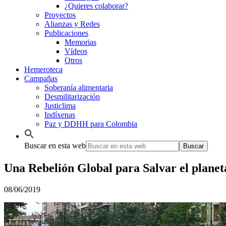
¿Quieres colaborar?
Proyectos
Alianzas y Redes
Publicaciones
Memorias
Vídeos
Otros
Hemeroteca
Campañas
Soberanía alimentaria
Desmilitarización
Justiclima
Indíxenas
Paz y DDHH para Colombia
Buscar en esta web
Una Rebelión Global para Salvar el planet
08/06/2019