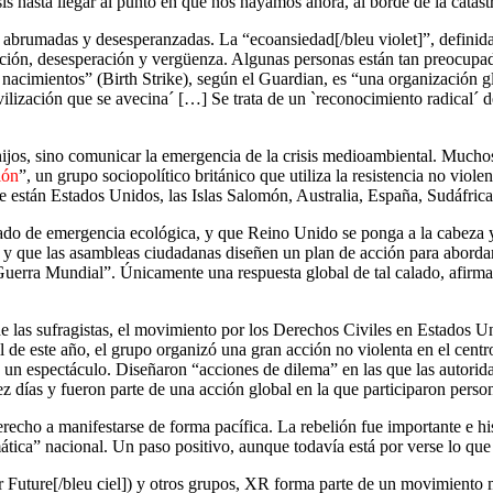
s hasta llegar al punto en que nos hayamos ahora, al borde de la catástr
n abrumadas y desesperanzadas. La “
ecoansiedad[/bleu violet]”, defini
ción, desesperación y vergüenza. Algunas personas están tan preocupad
 nacimientos” (Birth Strike), según el Guardian, es “una organización 
ivilización que se avecina´ […] Se trata de un `reconocimiento radical´ 
n hijos, sino comunicar la emergencia de la crisis medioambiental. Muc
ión
”, un grupo sociopolítico británico que utiliza la resistencia no viole
 están Estados Unidos, las Islas Salomón, Australia, España, Sudáfrica 
estado de emergencia ecológica, y que Reino Unido se ponga a la cabeza
 y que las asambleas ciudadanas diseñen un plan de acción para abordar 
 Guerra Mundial”. Únicamente una respuesta global de tal calado, afirman
de las sufragistas, el movimiento por los Derechos Civiles en Estados
il de este año, el grupo organizó una gran acción no violenta en el cen
n espectáculo. Diseñaron “acciones de dilema” en las que las autoridade
z días y fueron parte de una acción global en la que participaron person
echo a manifestarse de forma pacífica. La rebelión fue importante e his
mática” nacional. Un paso positivo, aunque todavía está por verse lo que 
r Future[/bleu ciel]) y otros grupos, XR forma parte de un movimiento 