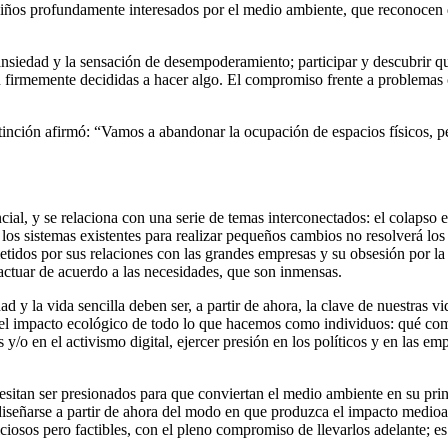
niños profundamente interesados por el medio ambiente, que reconocen 
nsiedad y la sensación de desempoderamiento; participar y descubrir q
irmemente decididas a hacer algo. El compromiso frente a problemas co
xtinción afirmó: “Vamos a abandonar la ocupación de espacios físicos, 
cial, y se relaciona con una serie de temas interconectados: el colapso 
e los sistemas existentes para realizar pequeños cambios no resolverá l
tidos por sus relaciones con las grandes empresas y su obsesión por la
 actuar de acuerdo a las necesidades, que son inmensas.
d y la vida sencilla deben ser, a partir de ahora, la clave de nuestras 
 del impacto ecológico de todo lo que hacemos como individuos: qué c
as y/o en el activismo digital, ejercer presión en los políticos y en las 
cesitan ser presionados para que conviertan el medio ambiente en su pri
diseñarse a partir de ahora del modo en que produzca el impacto medioa
iosos pero factibles, con el pleno compromiso de llevarlos adelante; es 