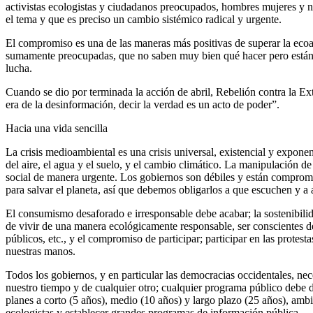
activistas ecologistas y ciudadanos preocupados, hombres mujeres y 
el tema y que es preciso un cambio sistémico radical y urgente.
El compromiso es una de las maneras más positivas de superar la ecoa
sumamente preocupadas, que no saben muy bien qué hacer pero están f
lucha.
Cuando se dio por terminada la acción de abril, Rebelión contra la E
era de la desinformación, decir la verdad es un acto de poder”.
Hacia una vida sencilla
La crisis medioambiental es una crisis universal, existencial y exponen
del aire, el agua y el suelo, y el cambio climático. La manipulación d
social de manera urgente. Los gobiernos son débiles y están comprome
para salvar el planeta, así que debemos obligarlos a que escuchen y a
El consumismo desaforado e irresponsable debe acabar; la sostenibilida
de vivir de una manera ecológicamente responsable, ser conscientes
públicos, etc., y el compromiso de participar; participar en las protest
nuestras manos.
Todos los gobiernos, y en particular las democracias occidentales, ne
nuestro tiempo y de cualquier otro; cualquier programa público debe 
planes a corto (5 años), medio (10 años) y largo plazo (25 años), ambic
ecologistas y establecer grandes programas de información pública.