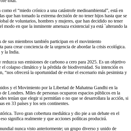
ofe total.
da como el “miedo crónico a una catástrofe medioambiental”, está en
as que han tomado la extrema decisión de no tener hijos hasta que se
global de voluntarios, hombres y mujeres, que han decidido no tener
del modo en que la inminente amenaza existencial ya está `alterando la
hos de sus miembros también participan en el movimiento
nta para crear conciencia de la urgencia de abordar la crisis ecológica.
y la India.
 y reduzca sus emisiones de carbono a cero para 2025. Es un objetivo
el colapso climático y la pérdida de biodiversidad. Su intención es
, “nos ofrecerá la oportunidad de evitar el escenario más pesimista y
 Unidos y el Movimiento por la Libertad de Mahatma Gandhi en la
tro de Londres. Miles de personas ocuparon espacios públicos en la
s tenían que elegir si permitían o no que se desarrollara la acción, si
as en 33 países y los seis continentes.
tórica. Tuvo gran cobertura mediática y dio pie a un debate en el
eso significa realmente y que acciones políticas producirá.
mundial nunca visto anteriormente; un grupo diverso y unido de