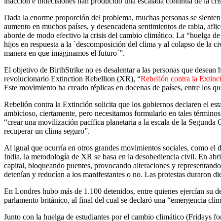
inacción e indecisiones han producido una escalada continua de la crisi
Dada la enorme proporción del problema, muchas personas se siente
aumento en muchos países, y desencadena sentimientos de rabia, aflic
aborde de modo efectivo la crisis del cambio climático. La “huelga de
hijos en respuesta a la `descomposición del clima y al colapso de la c
manera en que imaginamos el futuro´”.
El objetivo de BirthStrike no es desalentar a las personas que desea
revolucionario Extinction Rebellion (XR), “
Rebelión contra la Extinc
Este movimiento ha creado réplicas en docenas de países, entre los que
Rebelión contra la Extinción solicita que los gobiernos declaren el 
ambicioso, ciertamente, pero necesitamos formularlo en tales términos
“crear una movilización pacífica planetaria a la escala de la Segunda
recuperar un clima seguro”.
Al igual que ocurría en otros grandes movimientos sociales, como el 
India, la metodología de XR se basa en la desobediencia civil. En abr
capital, bloqueando puentes, provocando alteraciones y representando u
detenían y reducían a los manifestantes o no. Las protestas duraron die
En Londres hubo más de 1.100 detenidos, entre quienes ejercían su der
parlamento británico, al final del cual se declaró una “emergencia cli
Junto con la huelga de estudiantes por el cambio climático (
Fridays fo