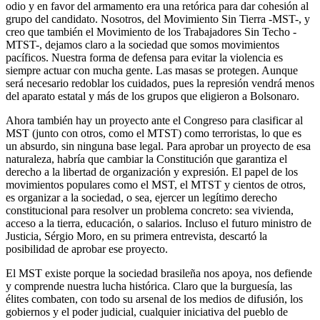
odio y en favor del armamento era una retórica para dar cohesión al
grupo del candidato. Nosotros, del Movimiento Sin Tierra -MST-, y
creo que también el Movimiento de los Trabajadores Sin Techo -
MTST-, dejamos claro a la sociedad que somos movimientos
pacíficos. Nuestra forma de defensa para evitar la violencia es
siempre actuar con mucha gente. Las masas se protegen. Aunque
será necesario redoblar los cuidados, pues la represión vendrá menos
del aparato estatal y más de los grupos que eligieron a Bolsonaro.
Ahora también hay un proyecto ante el Congreso para clasificar al
MST (junto con otros, como el MTST) como terroristas, lo que es
un absurdo, sin ninguna base legal. Para aprobar un proyecto de esa
naturaleza, habría que cambiar la Constitución que garantiza el
derecho a la libertad de organización y expresión. El papel de los
movimientos populares como el MST, el MTST y cientos de otros,
es organizar a la sociedad, o sea, ejercer un legítimo derecho
constitucional para resolver un problema concreto: sea vivienda,
acceso a la tierra, educación, o salarios. Incluso el futuro ministro de
Justicia, Sérgio Moro, en su primera entrevista, descartó la
posibilidad de aprobar ese proyecto.
El MST existe porque la sociedad brasileña nos apoya, nos defiende
y comprende nuestra lucha histórica. Claro que la burguesía, las
élites combaten, con todo su arsenal de los medios de difusión, los
gobiernos y el poder judicial, cualquier iniciativa del pueblo de