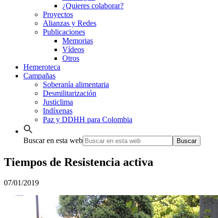
¿Quieres colaborar?
Proyectos
Alianzas y Redes
Publicaciones
Memorias
Vídeos
Otros
Hemeroteca
Campañas
Soberanía alimentaria
Desmilitarización
Justiclima
Indíxenas
Paz y DDHH para Colombia
Buscar en esta web
Tiempos de Resistencia activa
07/01/2019