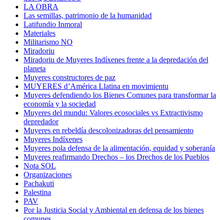
LA OBRA
Las semillas, patrimonio de la humanidad
Latifundio Inmoral
Materiales
Militarismo NO
Miradoriu
Miradoriu de Muyeres Indíxenes frente a la depredación del
planeta
Muyeres constructores de paz
MUYERES d’América Llatina en movimientu
Muyeres defendiendo los Bienes Comunes para transformar la
economía y la sociedad
Muyeres del mundu: Valores ecosociales vs Extractivismo
depredador
Muyeres en rebeldía descolonizadoras del pensamiento
Muyeres Indíxenes
Muyeres pola defensa de la alimentación, equidad y soberanía
Muyeres reafirmando Drechos – los Drechos de los Pueblos
Nota SOL
Organizaciones
Pachakuti
Palestina
PAV
Por la Justicia Social y Ambiental en defensa de los bienes
comunes