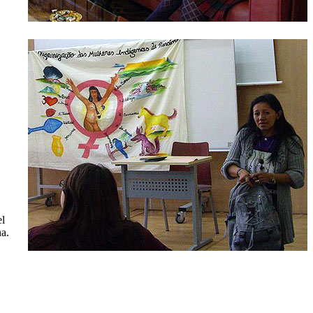
el
na.