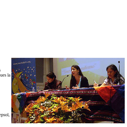
s
ues la
epsol,