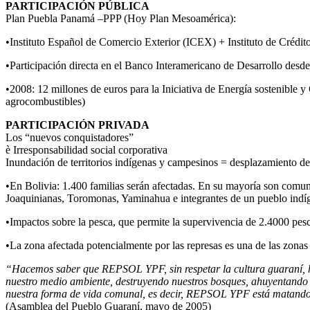
PARTICIPACIÓN PÚBLICA
Plan Puebla Panamá –PPP (Hoy Plan Mesoamérica):
•Instituto Español de Comercio Exterior (ICEX) + Instituto de Crédito
•Participación directa en el Banco Interamericano de Desarrollo desd
•2008: 12 millones de euros para la Iniciativa de Energía sostenible 
agrocombustibles)
PARTICIPACIÓN PRIVADA
Los “nuevos conquistadores”
è Irresponsabilidad social corporativa
Inundación de territorios indígenas y campesinos = desplazamiento de
•En Bolivia: 1.400 familias serán afectadas. En su mayoría son comu
Joaquinianas, Toromonas, Yaminahua e integrantes de un pueblo indíg
•Impactos sobre la pesca, que permite la supervivencia de 2.4000 pesc
•La zona afectada potencialmente por las represas es una de las zona
“Hacemos saber que REPSOL YPF, sin respetar la cultura guaraní, ha
nuestro medio ambiente, destruyendo nuestros bosques, ahuyentando a 
nuestra forma de vida comunal, es decir, REPSOL YPF está matando
(Asamblea del Pueblo Guaraní, mayo de 2005)