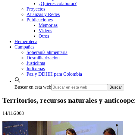
¿Quieres colaborar?
Proyectos
Alianzas y Redes
Publicaciones
Memorias
Vídeos
Otros
Hemeroteca
Campañas
Soberanía alimentaria
Desmilitarización
Justiclima
Indíxenas
Paz y DDHH para Colombia
Buscar en esta web
Territorios, recursos naturales y anticoop
14/11/2008