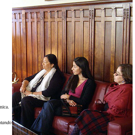
nica.
ntando