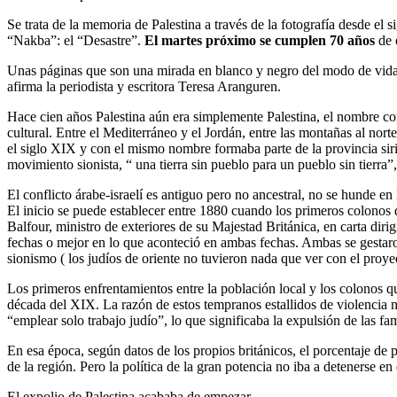
Se trata de la memoria de Palestina a través de la fotografía desde e
“Nakba”: el “Desastre”.
El martes próximo se cumplen 70 años
de 
Unas páginas que son una mirada en blanco y negro del modo de vida 
afirma la periodista y escritora Teresa Aranguren.
Hace cien años Palestina aún era simplemente Palestina, el nombre con
cultural. Entre el Mediterráneo y el Jordán, entre las montañas al nort
el siglo XIX y con el mismo nombre formaba parte de la provincia siri
movimiento sionista, “ una tierra sin pueblo para un pueblo sin tierra”
El conflicto árabe-israelí es antiguo pero no ancestral, no se hunde en
El inicio se puede establecer entre 1880 cuando los primeros colonos 
Balfour, ministro de exteriores de su Majestad Británica, en carta di
fechas o mejor en lo que aconteció en ambas fechas. Ambas se gestaro
sionismo ( los judíos de oriente no tuvieron nada que ver con el proy
Los primeros enfrentamientos entre la población local y los colonos que
década del XIX. La razón de estos tempranos estallidos de violencia n
“emplear solo trabajo judío”, lo que significaba la expulsión de las fa
En esa época, según datos de los propios británicos, el porcentaje de 
de la región. Pero la política de la gran potencia no iba a detenerse e
El expolio de Palestina acababa de empezar