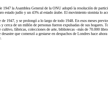
e 1947 la Asamblea General de la ONU adoptó la resolución de partició
turo estado judío y un 43% al estado árabe. El movimiento sionista lo ac
de 1947, y se prolongó a lo largo de todo 1948. En esos meses previos 
das y cerca de un millón de personas fueron expulsadas de sus hogares. 
 de cultivo, fábricas, colecciones de arte, bibliotecas –más de 70.000 li
e desastre que comenzó a gestarse en despachos de Londres hace ahora u
.