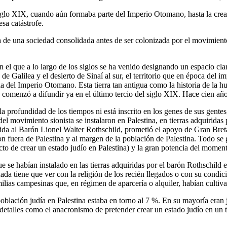
l siglo XIX, cuando aún formaba parte del Imperio Otomano, hasta la cre
esa catástrofe.
de una sociedad consolidada antes de ser colonizada por el movimient
 el que a lo largo de los siglos se ha venido designando un espacio clar
e de Galilea y el desierto de Sinaí al sur, el territorio que en época d
a del Imperio Otomano. Esta tierra tan antigua como la historia de la 
, comenzó a difundir ya en el último tercio del siglo XIX. Hace cien años 
 la profundidad de los tiempos ni está inscrito en los genes de sus gente
del movimiento sionista se instalaron en Palestina, en tierras adquiri
rigida al Barón Lionel Walter Rothschild, prometió el apoyo de Gran Bre
n fuera de Palestina y al margen de la población de Palestina. Todo se
ecto de crear un estado judío en Palestina) y la gran potencia del momen
 se habían instalado en las tierras adquiridas por el barón Rothschild en
ada tiene que ver con la religión de los recién llegados o con su condi
milias campesinas que, en régimen de aparcería o alquiler, habían cultiv
población judía en Palestina estaba en torno al 7 %. En su mayoría eran 
n detalles como el anacronismo de pretender crear un estado judío en un 