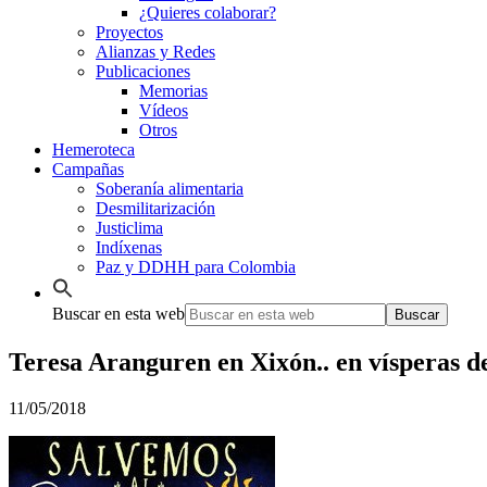
¿Quieres colaborar?
Proyectos
Alianzas y Redes
Publicaciones
Memorias
Vídeos
Otros
Hemeroteca
Campañas
Soberanía alimentaria
Desmilitarización
Justiclima
Indíxenas
Paz y DDHH para Colombia
Buscar en esta web
Teresa Aranguren en Xixón.. en vísperas d
11/05/2018