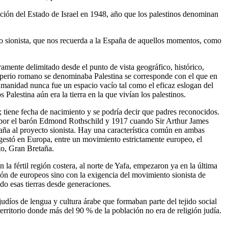
ación del Estado de Israel en 1948, año que los palestinos denominan
o sionista, que nos recuerda a la España de aquellos momentos, como
amente delimitado desde el punto de vista geográfico, histórico,
el imperio romano se denominaba Palestina se corresponde con el que en
humanidad nunca fue un espacio vacío tal como el eficaz eslogan del
Palestina aún era la tierra en la que vivían los palestinos.
s; tiene fecha de nacimiento y se podría decir que padres reconocidos.
das por el barón Edmond Rothschild y 1917 cuando Sir Arthur James
taña al proyecto sionista. Hay una característica común en ambas
 gestó en Europa, entre un movimiento estrictamente europeo, el
to, Gran Bretaña.
 la fértil región costera, al norte de Yafa, empezaron ya en la última
ción de europeos sino con la exigencia del movimiento sionista de
ado esas tierras desde generaciones.
judíos de lengua y cultura árabe que formaban parte del tejido social
territorio donde más del 90 % de la población no era de religión judía.