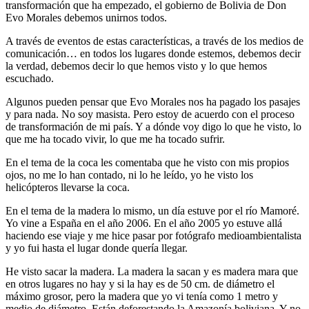
transformación que ha empezado, el gobierno de Bolivia de Don
Evo Morales debemos unirnos todos.
A través de eventos de estas características, a través de los medios de
comunicación… en todos los lugares donde estemos, debemos decir
la verdad, debemos decir lo que hemos visto y lo que hemos
escuchado.
Algunos pueden pensar que Evo Morales nos ha pagado los pasajes
y para nada. No soy masista. Pero estoy de acuerdo con el proceso
de transformación de mi país. Y a dónde voy digo lo que he visto, lo
que me ha tocado vivir, lo que me ha tocado sufrir.
En el tema de la coca les comentaba que he visto con mis propios
ojos, no me lo han contado, ni lo he leído, yo he visto los
helicópteros llevarse la coca.
En el tema de la madera lo mismo, un día estuve por el río Mamoré.
Yo vine a España en el año 2006. En el año 2005 yo estuve allá
haciendo ese viaje y me hice pasar por fotógrafo medioambientalista
y yo fui hasta el lugar donde quería llegar.
He visto sacar la madera. La madera la sacan y es madera mara que
en otros lugares no hay y si la hay es de 50 cm. de diámetro el
máximo grosor, pero la madera que yo vi tenía como 1 metro y
medio de diámetro. Están deforestando la Amazonía boliviana. Y no