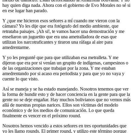
hay quien diga nada. Ahora con el gobierno de Evo Morales no sé si
en ese lugar han parado.
Y ¿que me hicieron esos señores a mí cuando me vieron con la
cámara? Yo les dije que era fotógrafo del medio ambiente, que
retrataba paisajes. ¡Ah si!, te vamos hacer una demostración y me
enseñaron un juguetito que era una ametralladora de esas que
utilizan los narcotraficantes y tiraron una ráfaga al aire para
amedrentarme.
Y yo les pregunté que para que utilizaban esa metralleta. Y me
dijeron que era por si venían un grupito de indígenas, campesinos o
de las organizaciones que trabajan por la zona. Y me estaban
amedrentando por si acaso era periodista y para que yo no vaya y
cuente lo que visto.
Así se maneja y se ha estado manejando. Nosotros tenemos que ver
la forma de hundir esto y de hacer conciencia en la gente para que la
gente no se deje engañar. Hay muchos bolivianos que no vemos más
allá de nuestras propias narices. Ellos son víctimas del modelo
económico y de los medios de comunicación. Lo que queda
finalmente es vencer en el próximo round.
Nosotros hemos vencido a estos señores en tres oportunidades que
yo les llamo rounds. El primer round, y utilizo este término porque