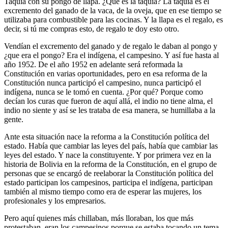
Taquia con su pongo de llapa. ¿Qué es la taquia? La taquia es el
excremento del ganado de la vaca, de la oveja, que en ese tiempo se
utilizaba para combustible para las cocinas. Y la llapa es el regalo, es
decir, si tú me compras esto, de regalo te doy esto otro.
Vendían el excremento del ganado y de regalo le daban al pongo y
¿que era el pongo? Era el indígena, el campesino. Y así fue hasta al
año 1952. De el año 1952 en adelante será reformada la
Constitución en varias oportunidades, pero en esa reforma de la
Constitución nunca participó el campesino, nunca participó el
indígena, nunca se le tomó en cuenta. ¿Por qué? Porque como
decían los curas que fueron de aquí allá, el indio no tiene alma, el
indio no siente y así se les trataba de esa manera, se humillaba a la
gente.
Ante esta situación nace la reforma a la Constitución política del
estado. Había que cambiar las leyes del país, había que cambiar las
leyes del estado. Y nace la constituyente. Y por primera vez en la
historia de Bolivia en la reforma de la Constitución, en el grupo de
personas que se encargó de reelaborar la Constitución política del
estado participan los campesinos, participa el indígena, participan
también al mismo tiempo como era de esperar las mujeres, los
profesionales y los empresarios.
Pero aquí quienes más chillaban, más lloraban, los que más
protestaban, eran los campesinos porque se estaba tocando un tema