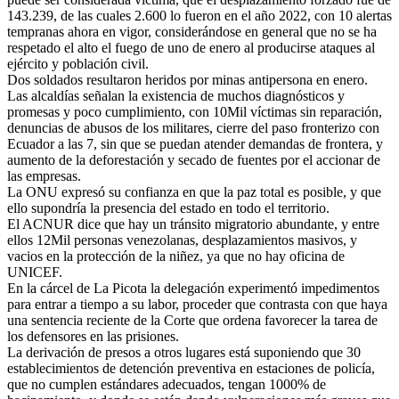
143.239, de las cuales 2.600 lo fueron en el año 2022, con 10 alertas
tempranas ahora en vigor, considerándose en general que no se ha
respetado el alto el fuego de uno de enero al producirse ataques al
ejército y población civil.
Dos soldados resultaron heridos por minas antipersona en enero.
Las alcaldías señalan la existencia de muchos diagnósticos y
promesas y poco cumplimiento, con 10Mil víctimas sin reparación,
denuncias de abusos de los militares, cierre del paso fronterizo con
Ecuador a las 7, sin que se puedan atender demandas de frontera, y
aumento de la deforestación y secado de fuentes por el accionar de
las empresas.
La ONU expresó su confianza en que la paz total es posible, y que
ello supondría la presencia del estado en todo el territorio.
El ACNUR dice que hay un tránsito migratorio abundante, y entre
ellos 12Mil personas venezolanas, desplazamientos masivos, y
vacios en la protección de la niñez, ya que no hay oficina de
UNICEF.
En la cárcel de La Picota la delegación experimentó impedimentos
para entrar a tiempo a su labor, proceder que contrasta con que haya
una sentencia reciente de la Corte que ordena favorecer la tarea de
los defensores en las prisiones.
La derivación de presos a otros lugares está suponiendo que 30
establecimientos de detención preventiva en estaciones de policía,
que no cumplen estándares adecuados, tengan 1000% de