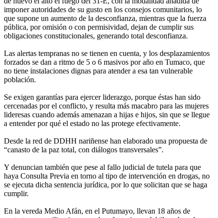
de nuevo el alto el fuego del 31-E, con la modalidad añadida de
imponer autoridades de su gusto en los consejos comunitarios, lo
que supone un aumento de la desconfianza, mientras que la fuerza
pública, por omisión o con permisividad, dejan de cumplir sus
obligaciones constitucionales, generando total desconfianza.
Las alertas tempranas no se tienen en cuenta, y los desplazamientos
forzados se dan a ritmo de 5 o 6 masivos por año en Tumaco, que
no tiene instalaciones dignas para atender a esa tan vulnerable
población.
Se exigen garantías para ejercer liderazgo, porque éstas han sido
cercenadas por el conflicto, y resulta más macabro para las mujeres
lideresas cuando además amenazan a hijas e hijos, sin que se llegue
a entender por qué el estado no las protege efectivamente.
Desde la red de DDHH nariñense han elaborado una propuesta de
“canasto de la paz total, con diálogos transversales”.
Y denuncian también que pese al fallo judicial de tutela para que
haya Consulta Previa en torno al tipo de intervención en drogas, no
se ejecuta dicha sentencia jurídica, por lo que solicitan que se haga
cumplir.
En la vereda Medio Afán, en el Putumayo, llevan 18 años de