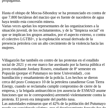
propaganda.
Hasta el obispo de Mocoa-Sibondoy se ha pronunciado en contra de
que 7.800 hectáreas del macizo que es fuente de nacederos de agua
haya tenido esta concesión minera.
Varias veces apelan los representantes de las organizaciones a la
situación juvenil, de los reclutamientos, y de la “limpieza social” en
que se implican los grupos armados, por el aspecto externo, o contra
el colectivo LGTBI+, y la explotación sexual derivada de la
presencia petrolera con un alto crecimiento de la violencia hacia las
mujeres.
Villagarzón fue también en centro de las protestas en el estallido
social de 2021 y en ese marco fue asesinado por la fuerza pública el
joven estudiante Jordany Rosero, estudiante de 8º semestre en
Popayán (porque el Putumayo no tiene Universidad) , con
humillación y ensañamiento de la policía. Los hechos se dieron
cerca del pozo Costayaco 10 de la petrolera canadiense Gran Tierra
Energy, cuando se reclamaba cumplir compromiso de cierre de la
empresa, y la brigada antinarcóticos (en ausencia de ESMAD asume
funciones que no le corresponden) arremetió violentamente contra la
protesta. El joven era integrante del pueblo nasa.
Las autoridades estimaron que el 42% de la población del Putumayo
puede ser considerada víctima, que el desplazamiento forzado fue de