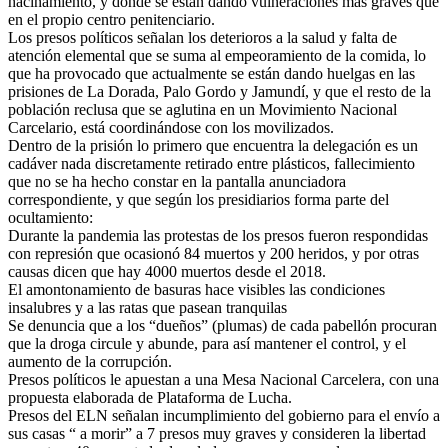
hacinamiento, y donde se están dando vulneraciones más graves que
en el propio centro penitenciario.
Los presos políticos señalan los deterioros a la salud y falta de
atención elemental que se suma al empeoramiento de la comida, lo
que ha provocado que actualmente se están dando huelgas en las
prisiones de La Dorada, Palo Gordo y Jamundí, y que el resto de la
población reclusa que se aglutina en un Movimiento Nacional
Carcelario, está coordinándose con los movilizados.
Dentro de la prisión lo primero que encuentra la delegación es un
cadáver nada discretamente retirado entre plásticos, fallecimiento
que no se ha hecho constar en la pantalla anunciadora
correspondiente, y que según los presidiarios forma parte del
ocultamiento:
Durante la pandemia las protestas de los presos fueron respondidas
con represión que ocasionó 84 muertos y 200 heridos, y por otras
causas dicen que hay 4000 muertos desde el 2018.
El amontonamiento de basuras hace visibles las condiciones
insalubres y a las ratas que pasean tranquilas
Se denuncia que a los “dueños” (plumas) de cada pabellón procuran
que la droga circule y abunde, para así mantener el control, y el
aumento de la corrupción.
Presos políticos le apuestan a una Mesa Nacional Carcelera, con una
propuesta elaborada de Plataforma de Lucha.
Presos del ELN señalan incumplimiento del gobierno para el envío a
sus casas “ a morir” a 7 presos muy graves y consideren la libertad