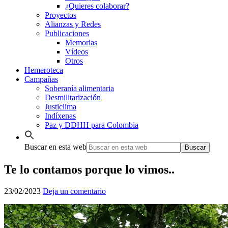
¿Quieres colaborar?
Proyectos
Alianzas y Redes
Publicaciones
Memorias
Vídeos
Otros
Hemeroteca
Campañas
Soberanía alimentaria
Desmilitarización
Justiclima
Indíxenas
Paz y DDHH para Colombia
Buscar en esta web
Te lo contamos porque lo vimos..
23/02/2023
Deja un comentario