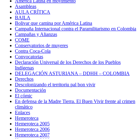
América Latina en movimiento
Asambleas
AULA CRÍTICA
BAILA
Bolivar que camina por América Latina
Campaña Internacional contra el Paramilitarismo en Colombia
Campañas y Alianzas
COME
Conservatorios de muyeres
Contra Coca-Cola
Convocatorias
Declaración Universal de los Derechos de los Pueblos
Indígenas
DELEGACIÓN ASTURIANA – DDHH – COLOMBIA
Derechos
Descolonizando el territoriu pal bon vivir
Documentación
El cómic
En defensa de la Madre Tierra. El Buen Vivir frente al crimen
climático
Enlaces
Hemeroteca
Hemeroteca 2005
Hemeroteca 2006
Hemeroteca 2007