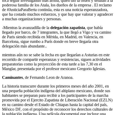
toca seguir investigando más arriba, quien dio la orden y señalan a la
poderosa familia de los Atala, los dueños de la empresa . El reclamo
de #JusticiaParaBerta continúa, esta es una noticia esperanzadora,
que ha costado muchos esfuerzos, y que hay que valorar y agradecer
a muchas organizaciones y personas.
-Mientras la avanzadilla de la
delegación zapatista
, que había
llegado por barco, de 7 integrantes, la que llegó a Vigo y va camino
de Paris siendo recibida en Mérida, en Madrid, en Valencia, en
Barcelona, sigue rumbo a París donde en breve llegaría otra
delegación más abundante..
mientras aún no se sabe la fecha en que llegarían a Asturias en este
recorrido de compartir esperanzas y resistencias, siguen actividades
preparatorias como la proyección de esta tarde a las 7,30 en el
Manglar, presentada por el profesor mexicano Gregorio Iglesias.
Caminantes
, de Fernando Leon de Aranoa.
La historia transcurre durante los primeros meses del año 2001, en
una pequeña población indígena del altiplano mexicano, donde sus
habitantes se preparan para recibir a los participantes de la marcha
promovida por el Ejercito Zapatista de Liberación Nacional (EZLN)
en su camino desde el Estado de Chiapas hasta la capital del país,
México DF, con el propósito de reconocer los derechos culturales de
la población indígena. Una película documental que incluye una