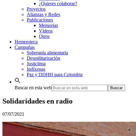
¿Quieres colaborar?
Proyectos
Alianzas y Redes
Publicaciones
Memorias
Vídeos
Otros
Hemeroteca
Campañas
Soberanía alimentaria
Desmilitarización
Justiclima
Indíxenas
Paz y DDHH para Colombia
Buscar en esta web
Solidaridades en radio
07/07/2021