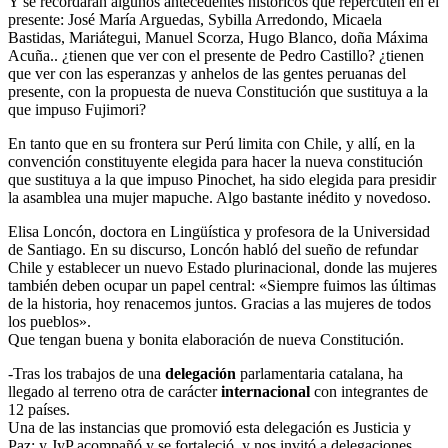
Y se recordarán algunos antecedentes históricos que repercuten en el
presente: José María Arguedas, Sybilla Arredondo, Micaela
Bastidas, Mariátegui, Manuel Scorza, Hugo Blanco, doña Máxima
Acuña.. ¿tienen que ver con el presente de Pedro Castillo? ¿tienen
que ver con las esperanzas y anhelos de las gentes peruanas del
presente, con la propuesta de nueva Constitución que sustituya a la
que impuso Fujimori?
En tanto que en su frontera sur Perú limita con Chile, y allí, en la
convención constituyente elegida para hacer la nueva constitución
que sustituya a la que impuso Pinochet, ha sido elegida para presidir
la asamblea una mujer mapuche. Algo bastante inédito y novedoso.
Elisa Loncón, doctora en Lingüística y profesora de la Universidad
de Santiago. En su discurso, Loncón habló del sueño de refundar
Chile y establecer un nuevo Estado plurinacional, donde las mujeres
también deben ocupar un papel central: «Siempre fuimos las últimas
de la historia, hoy renacemos juntos. Gracias a las mujeres de todos
los pueblos».
Que tengan buena y bonita elaboración de nueva Constitución.
-Tras los trabajos de una
delegación
parlamentaria catalana, ha
llegado al terreno otra de carácter
internacional
con integrantes de
12 países.
Una de las instancias que promovió esta delegación es Justicia y
Paz: y JyP acompañó y se fortaleció, y nos invitó a delegaciones