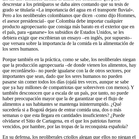
descrestar a los primíparos se daba aires contando que su tesis de
grado se titularía «La importancia del agua en el transporte fluvial».
Pero a los neoliberales colombianos que dicen –como dijo Hommes,
el asesor presidencial– que Colombia debe importar cualquier
producto agropecuario que consiga más barato en el exterior que en
el país, para «ganarse» los subsidios de Estados Unidos, se les
debiera exigir que escribieran un ensayo –en inglés, por supuesto–
que versara sobre la importancia de la comida en la alimentación de
los seres humanos.
Porque también en la práctica, como se sabe, los neoliberales niegan
que la producción agropecuaria –de donde vienen los alimentos, hay
que recordárselo– no puede igualarse con la de otros sectores, por
importantes que sean, dado que los seres humanos no pueden
pasarse sin comer todos los días (ojalá tres veces, aunque se sabe
que ya hay millones de compatriotas que sobreviven con menos). Y
también desconocen que a escala de un país, por tanto, no puede
haber preocupación mayor que la de garantizar que el flujo de
alimentos a sus habitantes se mantenga ininterrumpido. ¿Qué
sucedería si a Bogotá dejara de entrar comida una, dos o más
semanas o que esta llegara en cantidades insuficientes? ¿Puede
olvidarse el Sitio de Cartagena, en el que los patriotas fueron
vencidos, por hambre, por las tropas de la reconquista española?
En su defensa, los neoliberales criollos alegan que ellos no niegan el