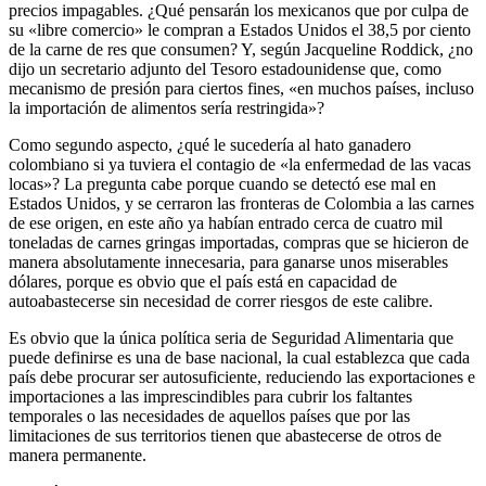
precios impagables. ¿Qué pensarán los mexicanos que por culpa de
su «libre comercio» le compran a Estados Unidos el 38,5 por ciento
de la carne de res que consumen? Y, según Jacqueline Roddick, ¿no
dijo un secretario adjunto del Tesoro estadounidense que, como
mecanismo de presión para ciertos fines, «en muchos países, incluso
la importación de alimentos sería restringida»?
Como segundo aspecto, ¿qué le sucedería al hato ganadero
colombiano si ya tuviera el contagio de «la enfermedad de las vacas
locas»? La pregunta cabe porque cuando se detectó ese mal en
Estados Unidos, y se cerraron las fronteras de Colombia a las carnes
de ese origen, en este año ya habían entrado cerca de cuatro mil
toneladas de carnes gringas importadas, compras que se hicieron de
manera absolutamente innecesaria, para ganarse unos miserables
dólares, porque es obvio que el país está en capacidad de
autoabastecerse sin necesidad de correr riesgos de este calibre.
Es obvio que la única política seria de Seguridad Alimentaria que
puede definirse es una de base nacional, la cual establezca que cada
país debe procurar ser autosuficiente, reduciendo las exportaciones e
importaciones a las imprescindibles para cubrir los faltantes
temporales o las necesidades de aquellos países que por las
limitaciones de sus territorios tienen que abastecerse de otros de
manera permanente.