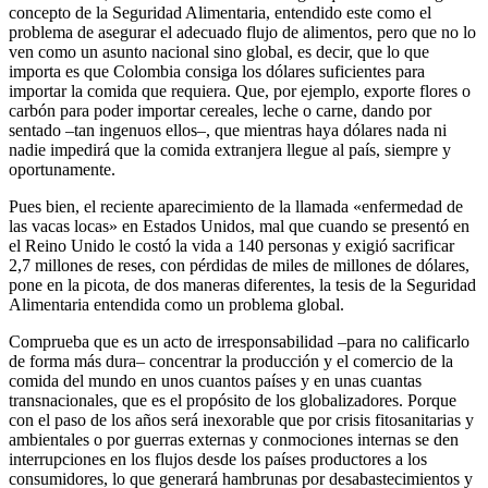
concepto de la Seguridad Alimentaria, entendido este como el
problema de asegurar el adecuado flujo de alimentos, pero que no lo
ven como un asunto nacional sino global, es decir, que lo que
importa es que Colombia consiga los dólares suficientes para
importar la comida que requiera. Que, por ejemplo, exporte flores o
carbón para poder importar cereales, leche o carne, dando por
sentado –tan ingenuos ellos–, que mientras haya dólares nada ni
nadie impedirá que la comida extranjera llegue al país, siempre y
oportunamente.
Pues bien, el reciente aparecimiento de la llamada «enfermedad de
las vacas locas» en Estados Unidos, mal que cuando se presentó en
el Reino Unido le costó la vida a 140 personas y exigió sacrificar
2,7 millones de reses, con pérdidas de miles de millones de dólares,
pone en la picota, de dos maneras diferentes, la tesis de la Seguridad
Alimentaria entendida como un problema global.
Comprueba que es un acto de irresponsabilidad –para no calificarlo
de forma más dura– concentrar la producción y el comercio de la
comida del mundo en unos cuantos países y en unas cuantas
transnacionales, que es el propósito de los globalizadores. Porque
con el paso de los años será inexorable que por crisis fitosanitarias y
ambientales o por guerras externas y conmociones internas se den
interrupciones en los flujos desde los países productores a los
consumidores, lo que generará hambrunas por desabastecimientos y