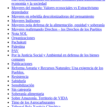
economía y la sociedad
Muyeres del mundu: Valores ecosociales vs Extractivismo
depredador
Muyeres en rebeldía descolonizadoras del pensamiento
Muyeres Indíxenes
Muyeres pola defensa de la alimentación, equidad y soberanía
Muyeres reafirmando Drechos – los Drechos de los Pueblos
Nota SOL
Organizaciones
Pachakuti
Palestina
PAV
Por la Justicia Social y Ambiental en defensa de los bienes
comunes
Publicaciones
Reforma Agraria y Recursos Naturales: Una exigencia de los
Pueblos.
Resistencia
Sabiduría
Sensibilización
Sin categoría
Soberanía alimentaria
Sobre Amazonía. Territorio de VIDA
Timo de los Agrocarburantes
Tribunal Pola Xusticia Climática