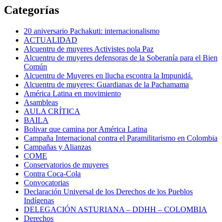
Categorías
20 aniversario Pachakuti: internacionalismo
ACTUALIDAD
Alcuentru de muyeres Activistes pola Paz
Alcuentru de muyeres defensoras de la Soberanía para el Bien
Común
Alcuentru de Muyeres en llucha escontra la Impunidá.
Alcuentru de muyeres: Guardianas de la Pachamama
América Latina en movimiento
Asambleas
AULA CRÍTICA
BAILA
Bolivar que camina por América Latina
Campaña Internacional contra el Paramilitarismo en Colombia
Campañas y Alianzas
COME
Conservatorios de muyeres
Contra Coca-Cola
Convocatorias
Declaración Universal de los Derechos de los Pueblos
Indígenas
DELEGACIÓN ASTURIANA – DDHH – COLOMBIA
Derechos