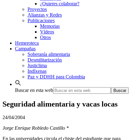
¿Quieres colaborar?
Proyectos
Alianzas y Redes
Publicaciones
Memorias
Vídeos
Otros
Hemeroteca
Campañas
Soberanía alimentaria
Desmilitarización
Justiclima
Indíxenas
Paz y DDHH para Colombia
Buscar en esta web
Seguridad alimentaria y vacas locas
24/04/2004
Jorge Enrique Robledo Castillo *
En las universidades circula el chiste del estudiante que para