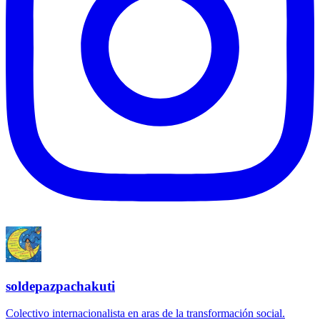
soldepazpachakuti
Colectivo internacionalista en aras de la transformación social.