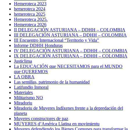
Hemeroteca 2023
hemeroteca 2024
hemeroteca 2025
Hemeroteca 2025.
Hemeroteca 2026
II DELEGACIÓN ASTURIANA – DDHH – COLOMBIA
III DELEGACIÓN ASTURIANA – DDHH – COLOMBIA
III Encuentro Internacional “Territorio y Vida”
Informe DDHH Honduras
IV DELEGACIÓN ASTURIANA – DDHH – COLOMBIA
IX DELEGACIÓN ASTURIANA – DDHH – COLOMBIA
Justiclima
La EDUCACIÓN que NECESITAMOS para el MUNDO
que QUEREMOS
LA OBRA
Las semillas, patrimonio de la humanidad
Latifundio Inmoral
Materiales
Militarismo NO
Miradoriu
Miradoriu de Muyeres Indíxenes frente a la depredación del
planeta
Muyeres constructores de paz
MUYERES d’América Llatina en movimientu
Muyeres defendiendo los Bienes Comunes para transformar la